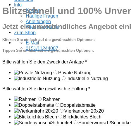
Info
Blitzschnell und 100% Unver
Kosten
Häufige Fragen
Anleitungen
Jetzt ein unverbindliches Angebot ein
Wiederverkäufer
Zum Shop
Klicken Sie einfach auf die gewünschten Optionen:
E-Mail
0151/11244007
Tippen Sie einfach auf die gewünschten Optionen:
Bitte wählen Sie den Zweck der Anlage
*
Private Nutzung
Industrielle Nutzung
Bitte wählen Sie die gewünschte Füllung
*
Rahmen
Doppelstabmatte
Vierkantrohr 20x20
Blickdichtes Blech
Sonderwunsch/Schnörke