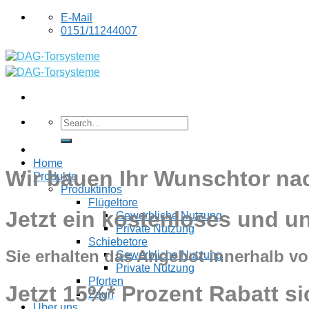
Skip
E-Mail
to
0151/11244007
content
Home
Wir bauen Ihr Wunschtor n
Produkte
Produktinfos
Flügeltore
Jetzt ein kostenloses und u
Gewerbliche Nutzung
Private Nutzung
Schiebetore
Sie erhalten das Angebot innerhalb v
Gewerbliche Nutzung
Private Nutzung
Pforten
Jetzt 15%* Prozent Rabatt si
Zaun
Über uns