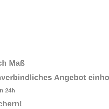
ach Maß
nverbindliches Angebot einh
on 24h
chern!