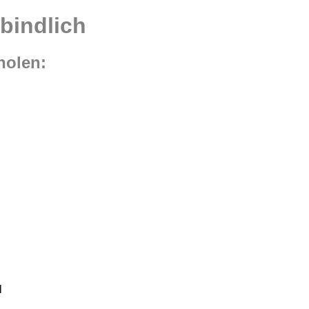
bindlich
holen:
l