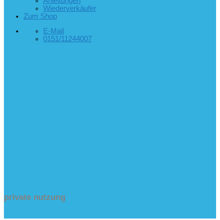
Anleitungen
Wiederverkäufer
Zum Shop
E-Mail
0151/11244007
private nutzung