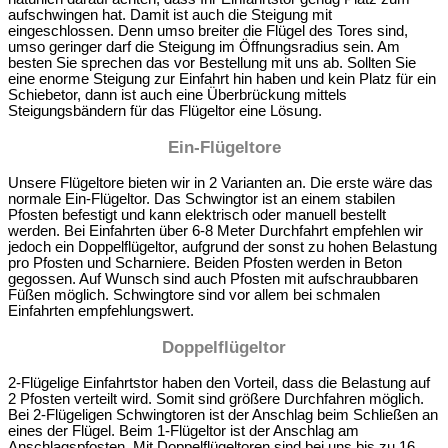
aufschwingen hat. Damit ist auch die Steigung mit
eingeschlossen. Denn umso breiter die Flügel des Tores sind,
umso geringer darf die Steigung im Öffnungsradius sein. Am
besten Sie sprechen das vor Bestellung mit uns ab. Sollten Sie
eine enorme Steigung zur Einfahrt hin haben und kein Platz für ein
Schiebetor, dann ist auch eine Überbrückung mittels
Steigungsbändern für das Flügeltor eine Lösung.
Ein-Flügeltore
Unsere Flügeltore bieten wir in 2 Varianten an. Die erste wäre das
normale Ein-Flügeltor. Das Schwingtor ist an einem stabilen
Pfosten befestigt und kann elektrisch oder manuell bestellt
werden. Bei Einfahrten über 6-8 Meter Durchfahrt empfehlen wir
jedoch ein Doppelflügeltor, aufgrund der sonst zu hohen Belastung
pro Pfosten und Scharniere. Beiden Pfosten werden in Beton
gegossen. Auf Wunsch sind auch Pfosten mit aufschraubbaren
Füßen möglich. Schwingtore sind vor allem bei schmalen
Einfahrten empfehlungswert.
Doppelflügeltor
2-Flügelige Einfahrtstor haben den Vorteil, dass die Belastung auf
2 Pfosten verteilt wird. Somit sind größere Durchfahren möglich.
Bei 2-Flügeligen Schwingtoren ist der Anschlag beim Schließen an
eines der Flügel. Beim 1-Flügeltor ist der Anschlag am
Anschlagspfosten. Mit Doppelflügeltoren sind bei uns bis zu 16