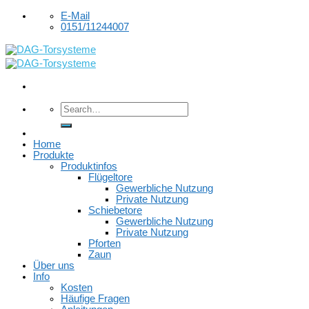
Skip
E-Mail
to
0151/11244007
content
Home
Produkte
Produktinfos
Flügeltore
Gewerbliche Nutzung
Private Nutzung
Schiebetore
Gewerbliche Nutzung
Private Nutzung
Pforten
Zaun
Über uns
Info
Kosten
Häufige Fragen