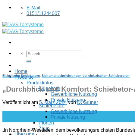
Skip
E-Mail
to
0151/11244007
content
Home
Elektrische Schiebetore
,
Sicherheitseinrichtungen bei elektrischen Schiebetoren
Produkte
Produktinfos
„Durchblick und Komfort: Schiebetor-
Flügeltore
Gewerbliche Nutzung
Private Nutzung
Veröffentlicht am
5. März 2024
von
D. Grüner
Schiebetore
Gewerbliche Nutzung
05
Private Nutzung
März
Pforten
Zaun
„In Nordrhein-Westfalen, dem bevölkerungsreichsten Bundesla
Über uns