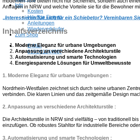
modernen Tore bieten nicht nur Sicherheit, sondern auch einen
Info
Anfragen in NRW und welche Vorteile sie für die Bewohner mit
Kosten
Häufige Fragen
„
Interessieren Sie sich für ein Schiebetor? Vereinbaren S
Anleitungen
Wiederverkäufer
Inhaltsverzeichnis
Zum Shop
Moderne Eleganz für urbane Umgebungen
E-Mail
Anpassung an verschiedene Architekturstile
0151/11244007
Automatisierung und smarte Technologien
Energiesparende Lösungen für Umweltbewusste
1. Moderne Eleganz für urbane Umgebungen :
Nordrhein-Westfalen zeichnet sich durch seine urbanen Zentr
verbinden. Die klaren Linien und das zeitgemäße Design mach
2. Anpassung an verschiedene Architekturstile :
Die Architekturstile in NRW sind vielfältig – von traditionell 
einzufügen. Ob robustes Stahltor für industrielle Bereiche ode
3.
Automatisierung und smarte Technologien
: