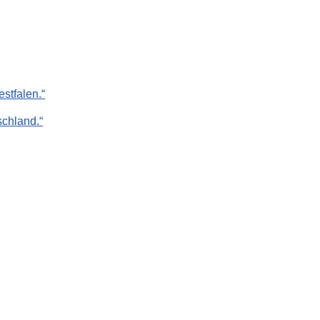
stfalen.“
chland.“