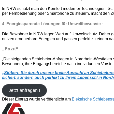
In NRW schätzt man den Komfort moderner Technologien. Schi
per Fernbedienung oder Smartphone zu steuern, macht den Zug
4. Energiesparende Lösungen für Umweltbewusste :
Die Bewohner in NRW legen Wert auf Umweltschutz. Daher gew
nutzen erneuerbare Energien und passen perfekt zu einem nac
„Fazit“
„Die steigenden Schiebetor-Anfragen in Nordrhein-Westfalen s
Bewohnern, ihre Eingangsbereiche nach individuellen Vorstell
„
Stöbern Sie durch unsere breite Auswahl an Schiebetoren
sichert, sondern auch perfekt zu Ihrem Lebensstil in Nord
Jetzt anfragen !
Dieser Eintrag wurde veröffentlicht am
Elektrische Schiebetor