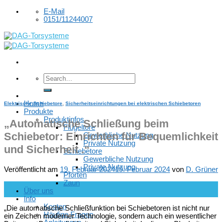
Skip
E-Mail
to
0151/11244007
content
Home
Elektrische Schiebetore
,
Sicherheitseinrichtungen bei elektrischen Schiebetoren
Produkte
Produktinfos
„Automatische Schließung beim
Flügeltore
Schiebetor: Einrichten für Bequemlichkeit
Gewerbliche Nutzung
Private Nutzung
und Sicherheit .“
Schiebetore
Gewerbliche Nutzung
Private Nutzung
Veröffentlicht am
19. Februar 2024
19. Februar 2024
von
D. Grüner
Pforten
Zaun
19
Über uns
Feb.
Info
Kosten
„Die automatische Schließfunktion bei Schiebetoren ist nicht nur
Häufige Fragen
ein Zeichen moderner Technologie, sondern auch ein wesentlicher