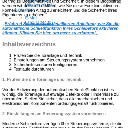
Anleitungen
Beitrag zu Bequemlichkeit und Sicherheit. In diesem Blogbeitrag
Wiederverkäufer
werden wir detailliert erklären, wie Sie diese Funktion aktivieren
Zum Shop
können, um Ihren Alltag zu erleichtern und die Sicherheit Ihres
Eigentums zu erhöhen.“
E-Mail
0151/11244007
„
Erfahren Sie in unserer detaillierten Anleitung, wie Sie die
automatische Schließfunktion Ihres Schiebetors aktivieren
können. Klicken Sie hier, um mehr zu erfahren!
„
Inhaltsverzeichnis
Prüfen Sie die Toranlage und Technik
Einstellungen am Steuerungssystem vornehmen
Sicherheitssensoren konfigurieren
Testläufe durchführen
1. Prüfen Sie die Toranlage und Technik :
Vor der Aktivierung der automatischen Schließfunktion ist es
wichtig, die Toranlage auf etwaige Defekte oder Hindernisse zu
überprüfen. Stellen Sie sicher, dass alle mechanischen und
elektronischen Komponenten ordnungsgemäß funktionieren.
2. Einstellungen am Steuerungssystem vornehmen :
Moderne Schiebetore verfügen über Steuerungssysteme, die die