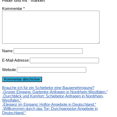
Felder sind mit
*
markiert
Kommentar
*
Name
E-Mail-Adresse
Website
Brauche ich für ein Schiebetor eine Baugenehmigung?
„Grüner Eingang: Gartentor-Anfragen in Nordrhein-Westfalen.“
„Durchblick und Komfort: Schiebetor-Anfragen in Nordrhein-
Westfalen.“
„Eleganz im Eingang: Hoftor-Angebote in Deutschland.“
„Willkommen durch das Tor: Durchgangstor-Angebote in
Deutschland.“