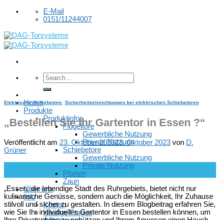
Skip
E-Mail
to
0151/11244007
content
Home
Elektrische Schiebetore
,
Sicherheitseinrichtungen bei elektrischen Schiebetoren
Produkte
Produktinfos
„Bestellen Sie Ihr Gartentor in Essen ?“
Flügeltore
Gewerbliche Nutzung
Private Nutzung
Veröffentlicht am
23. Oktober 2023
23. Oktober 2023
von
D.
Schiebetore
Grüner
Gewerbliche Nutzung
Private Nutzung
23
Pforten
Okt.
Zaun
„Essen, die lebendige Stadt des Ruhrgebiets, bietet nicht nur
Über uns
kulinarische Genüsse, sondern auch die Möglichkeit, Ihr Zuhause
Info
stilvoll und sicher zu gestalten. In diesem Blogbeitrag erfahren Sie,
Kosten
wie Sie Ihr individuelles Gartentor in Essen bestellen können, um
Häufige Fragen