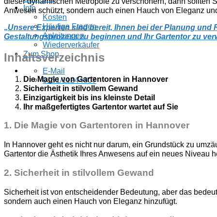
dieser dynamischen Metropole zu verschönern, dann sollten Sie
Info
Anwesen schützt, sondern auch einen Hauch von Eleganz und St
Kosten
Häufige Fragen
„
Unsere Experten sind bereit, Ihnen bei der Planung und R
Anleitungen
Gestaltungsprozess zu beginnen und Ihr Gartentor zu verw
Wiederverkäufer
Zum Shop
Inhaltsverzeichnis
E-Mail
Die Magie von Gartentoren in Hannover
0151/11244007
Sicherheit in stilvollem Gewand
Einzigartigkeit bis ins kleinste Detail
Ihr maßgefertigtes Gartentor wartet auf Sie
1.
Die Magie von Gartentoren in Hannover
In Hannover geht es nicht nur darum, ein Grundstück zu umzäu
Gartentor die Ästhetik Ihres Anwesens auf ein neues Niveau h
2.
Sicherheit in stilvollem Gewand
Sicherheit ist von entscheidender Bedeutung, aber das bedeutet
sondern auch einen Hauch von Eleganz hinzufügt.