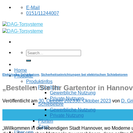
Skip
E-Mail
to
0151/11244007
content
Home
Elektrische Schiebetore
,
Sicherheitseinrichtungen bei elektrischen Schiebetoren
Produkte
Produktinfos
„Bestellen Sie Ihr Gartentor in Hannov
Flügeltore
Gewerbliche Nutzung
Private Nutzung
Veröffentlicht am
30. Oktober 2023
30. Oktober 2023
von
D. Gr
Schiebetore
Gewerbliche Nutzung
30
Private Nutzung
Okt.
Pforten
Zaun
„Willkommen in der lebendigen Stadt Hannover, wo Moderne un
Über uns