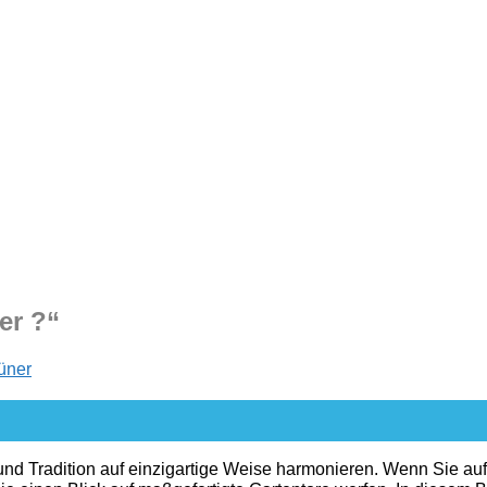
er ?“
üner
d Tradition auf einzigartige Weise harmonieren. Wenn Sie auf 