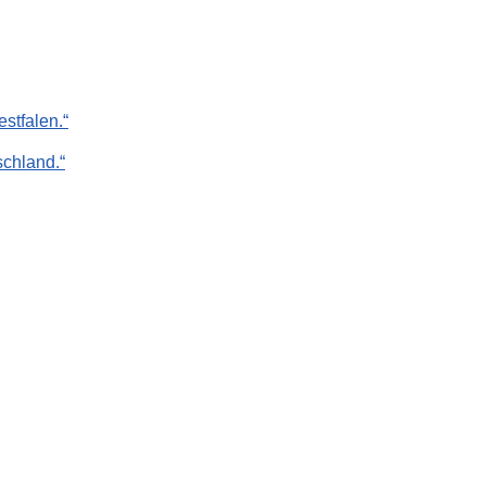
stfalen.“
chland.“