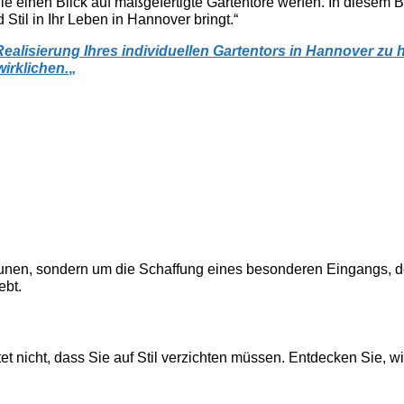
 einen Blick auf maßgefertigte Gartentore werfen. In diesem Blo
il in Ihr Leben in Hannover bringt.“
ealisierung Ihres individuellen Gartentors in Hannover zu 
irklichen.
„
nen, sondern um die Schaffung eines besonderen Eingangs, der d
ebt.
 nicht, dass Sie auf Stil verzichten müssen. Entdecken Sie, wie