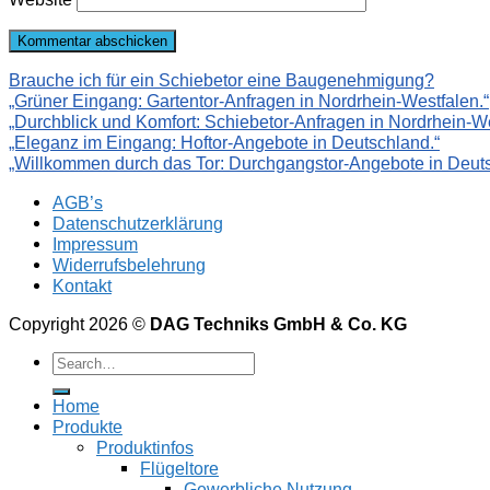
Brauche ich für ein Schiebetor eine Baugenehmigung?
„Grüner Eingang: Gartentor-Anfragen in Nordrhein-Westfalen.“
„Durchblick und Komfort: Schiebetor-Anfragen in Nordrhein-We
„Eleganz im Eingang: Hoftor-Angebote in Deutschland.“
„Willkommen durch das Tor: Durchgangstor-Angebote in Deuts
AGB’s
Datenschutzerklärung
Impressum
Widerrufsbelehrung
Kontakt
Copyright 2026 ©
DAG Techniks GmbH & Co. KG
Home
Produkte
Produktinfos
Flügeltore
Gewerbliche Nutzung