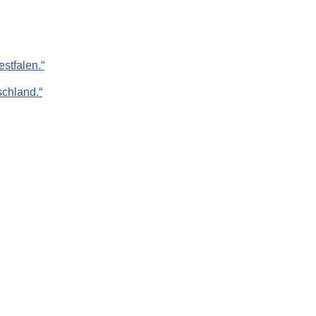
stfalen.“
chland.“