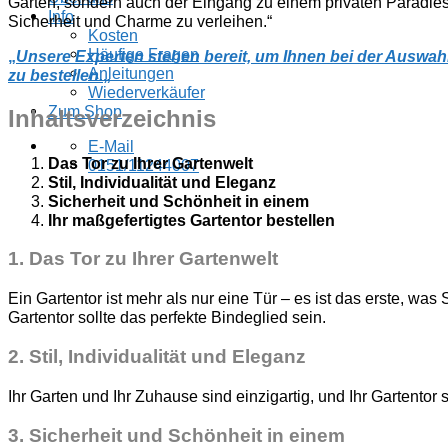
Garten, sondern auch der Eingang zu einem privaten Paradies.
Info
Sicherheit und Charme zu verleihen.“
Kosten
Häufige Fragen
„
Unsere Experten stehen bereit, um Ihnen bei der Auswah
Anleitungen
zu bestellen.
„
Wiederverkäufer
Zum Shop
Inhaltsverzeichnis
E-Mail
Das Tor zu Ihrer Gartenwelt
0151/11244007
Stil, Individualität und Eleganz
Sicherheit und Schönheit in einem
Ihr maßgefertigtes Gartentor bestellen
1.
Das Tor zu Ihrer Gartenwelt
Ein Gartentor ist mehr als nur eine Tür – es ist das erste, was
Gartentor sollte das perfekte Bindeglied sein.
2.
Stil, Individualität und Eleganz
Ihr Garten und Ihr Zuhause sind einzigartig, und Ihr Gartento
3
. Sicherheit und Schönheit in einem