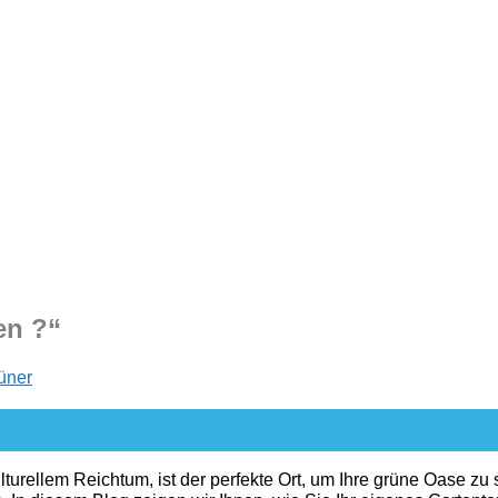
en ?“
üner
rellem Reichtum, ist der perfekte Ort, um Ihre grüne Oase zu sc