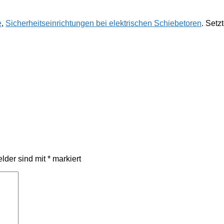
e
,
Sicherheitseinrichtungen bei elektrischen Schiebetoren
. Setz
elder sind mit
*
markiert