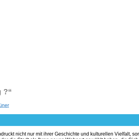
g ?“
üner
uckt nicht nur mit ihrer Geschichte und kulturellen Vielfalt, 