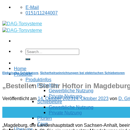
Skip
E-Mail
to
0151/11244007
content
Home
Elektrische Schiebetore
,
Sicherheitseinrichtungen bei elektrischen Schiebetoren
Produkte
Produktinfos
„Bestellen Sie Ihr Hoftor in Magdebur
Flügeltore
Gewerbliche Nutzung
Private Nutzung
Veröffentlicht am
14. Oktober 2023
14. Oktober 2023
von
D. Gr
Schiebetore
Gewerbliche Nutzung
14
Private Nutzung
Okt.
Pforten
Zaun
„Magdeburg, die Landeshauptstadt von Sachsen-Anhalt, beeindr
Über uns