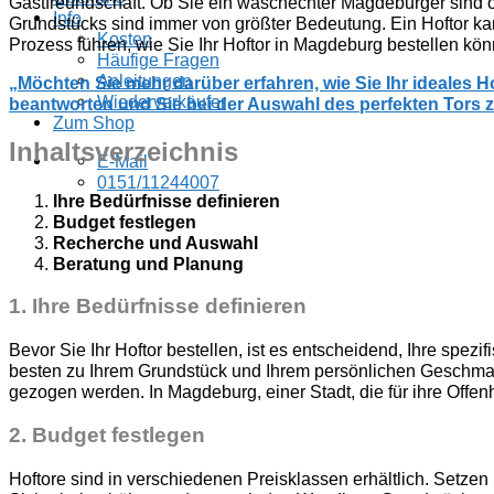
Gastfreundschaft. Ob Sie ein waschechter Magdeburger sind od
Info
Grundstücks sind immer von größter Bedeutung. Ein Hoftor kan
Kosten
Prozess führen, wie Sie Ihr Hoftor in Magdeburg bestellen kön
Häufige Fragen
Anleitungen
„Möchten Sie mehr darüber erfahren, wie Sie Ihr ideales
Wiederverkäufer
beantworten und Sie bei der Auswahl des perfekten Tors z
Zum Shop
Inhaltsverzeichnis
E-Mail
0151/11244007
Ihre Bedürfnisse definieren
Budget festlegen
Recherche und Auswahl
Beratung und Planung
1.
Ihre Bedürfnisse definieren
Bevor Sie Ihr Hoftor bestellen, ist es entscheidend, Ihre spez
besten zu Ihrem Grundstück und Ihrem persönlichen Geschmac
gezogen werden. In Magdeburg, einer Stadt, die für ihre Offenhei
2.
Budget festlegen
Hoftore sind in verschiedenen Preisklassen erhältlich. Setzen