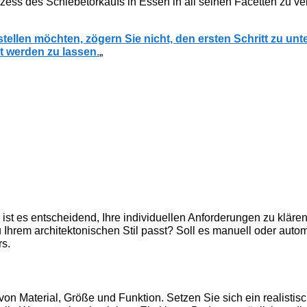
zess des Schiebetorkaufs in Essen in all seinen Facetten zu ve
ellen möchten, zögern Sie nicht, den ersten Schritt zu unt
it werden zu lassen.
„
st es entscheidend, Ihre individuellen Anforderungen zu klären
zu Ihrem architektonischen Stil passt? Soll es manuell oder aut
rs.
on Material, Größe und Funktion. Setzen Sie sich ein realistisc