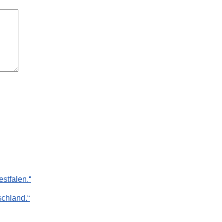
stfalen.“
chland.“