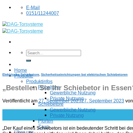
Skip
E-Mail
to
0151/11244007
content
Home
Elektrische Schiebetore
,
Sicherheitseinrichtungen bei elektrischen Schiebetoren
Produkte
Produktinfos
„Bestellen Sie Ihr Schiebetor in Essen
Flügeltore
Gewerbliche Nutzung
Private Nutzung
Veröffentlicht am
27. September 2023
27. September 2023
vo
Schiebetore
Gewerbliche Nutzung
27
Private Nutzung
Sep.
Pforten
Zaun
„Der Kauf eines Schiebetors ist ein bedeutender Schritt bei de
Über uns