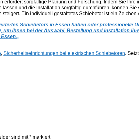
erfordert sorgfältige Planung und Forschung. Indem Sie Ihre in
assen und die Installation sorgfältig durchführen, können Sie si
teigert. Ein individuell gestaltetes Schiebetor ist ein Zeichen v
eiderten Schiebetors in Essen haben oder professionelle Un
um Ihnen bei der Auswahl, Bestellung und Installation Ihres
n Essen.
„
e
,
Sicherheitseinrichtungen bei elektrischen Schiebetoren
. Setz
elder sind mit
*
markiert