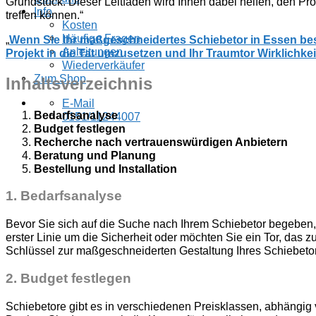
Grundstück. Dieser Leitfaden wird Ihnen dabei helfen, den Pro
Info
treffen können.“
Kosten
Häufige Fragen
„
Wenn Sie Ihr maßgeschneidertes Schiebetor in Essen best
Anleitungen
Projekt in die Tat umzusetzen und Ihr Traumtor Wirklichke
Wiederverkäufer
Zum Shop
Inhaltsverzeichnis
E-Mail
Bedarfsanalyse
0151/11244007
Budget festlegen
Recherche nach vertrauenswürdigen Anbietern
Beratung und Planung
Bestellung und Installation
1.
Bedarfsanalyse
Bevor Sie sich auf die Suche nach Ihrem Schiebetor begeben, i
erster Linie um die Sicherheit oder möchten Sie ein Tor, das 
Schlüssel zur maßgeschneiderten Gestaltung Ihres Schiebeto
2.
Budget festlegen
Schiebetore gibt es in verschiedenen Preisklassen, abhängig v