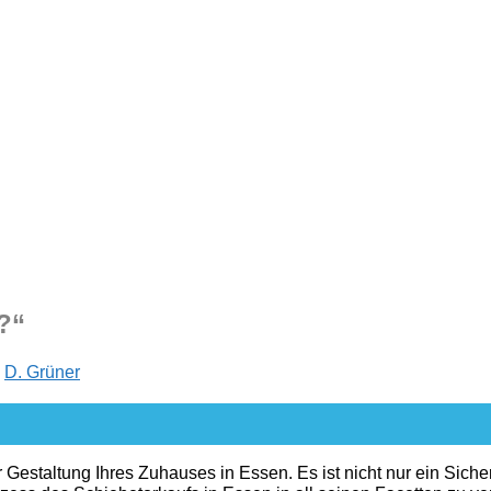
?“
n
D. Grüner
r Gestaltung Ihres Zuhauses in Essen. Es ist nicht nur ein Sich