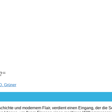
?“
D. Grüner
hichte und modernem Flair, verdient einen Eingang, der die See