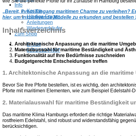
wie Sie die perfekte Pforte für Ihr Zuhause in Hamburg best
Info
Kosten
„
Bereit, Ihrem Eingang maritimen Charme zu verleihen? E
Häufige Fragen
hier, um inspirierende Modelle zu erkunden und bestellen 
Anleitungen
Wiederverkäufer
Inhaltsverzeichnis
Zum Shop
Architektonische Anpassung an die maritime Umge
E-Mail
Materialauswahl für maritime Beständigkeit und Ästh
0151/11244007
Funktionalität auf Ihre Bedürfnisse zuschneiden
Budgetgerechte Entscheidungen treffen
1. Architektonische Anpassung an die maritim
Bevor Sie Ihre Pforte bestellen, ist es wichtig, den architek
Pforte mit maritimen Elementen, wie zum Beispiel Edelstahl-D
2. Materialauswahl für maritime Beständigkeit u
Das maritime Klima Hamburgs erfordert die richtige Materialwa
rostfreiem Edelstahl, sind robust und widerstandsfähig gegen
berücksichtigen.