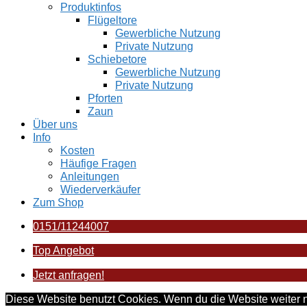
Produktinfos
Flügeltore
Gewerbliche Nutzung
Private Nutzung
Schiebetore
Gewerbliche Nutzung
Private Nutzung
Pforten
Zaun
Über uns
Info
Kosten
Häufige Fragen
Anleitungen
Wiederverkäufer
Zum Shop
0151/11244007
Top Angebot
Jetzt anfragen!
Diese Website benutzt Cookies. Wenn du die Website weiter n