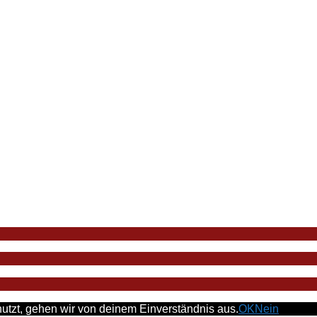
utzt, gehen wir von deinem Einverständnis aus.
OK
Nein