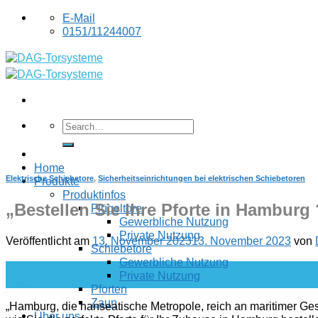
Skip
E-Mail
to
0151/11244007
content
Home
Elektrische Schiebetore
,
Sicherheitseinrichtungen bei elektrischen Schiebetoren
Produkte
Produktinfos
„Bestellen Sie Ihre Pforte in Hamburg 
Flügeltore
Gewerbliche Nutzung
Private Nutzung
Veröffentlicht am
13. November 2023
13. November 2023
von
Schiebetore
Gewerbliche Nutzung
13
Private Nutzung
Nov.
Pforten
Zaun
„Hamburg, die hanseatische Metropole, reich an maritimer Gesc
Über uns