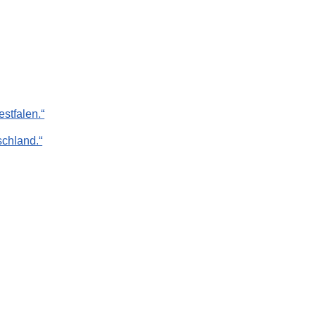
stfalen.“
chland.“