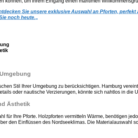
ellen können, um Ihrem Eingang einen maritimen Willkommensgru
ntdecken Sie unsere exklusive Auswahl an Pforten, perfekt
Sie noch heute.
„
bung
etik
e Umgebung
tonischen Stil Ihrer Umgebung zu berücksichtigen. Hamburg verei
etails oder nautische Verzierungen, könnte sich nahtlos in die
nd Ästhetik
hl für Ihre Pforte. Holzpforten vermitteln Wärme, benötigen je
über den Einflüssen des Nordseeklimas. Die Materialauswahl sol