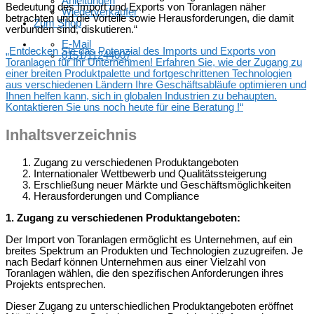
Anleitungen
Bedeutung des Import und Exports von Toranlagen näher
Wiederverkäufer
betrachten und die Vorteile sowie Herausforderungen, die damit
Zum Shop
verbunden sind, diskutieren.“
E-Mail
„Entdecken Sie das Potenzial des Imports und Exports von
0151/11244007
Toranlagen für Ihr Unternehmen! Erfahren Sie, wie der Zugang zu
einer breiten Produktpalette und fortgeschrittenen Technologien
aus verschiedenen Ländern Ihre Geschäftsabläufe optimieren und
Ihnen helfen kann, sich in globalen Industrien zu behaupten.
Kontaktieren Sie uns noch heute für eine Beratung !“
Inhaltsverzeichnis
Zugang zu verschiedenen Produktangeboten
Internationaler Wettbewerb und Qualitätssteigerung
Erschließung neuer Märkte und Geschäftsmöglichkeiten
Herausforderungen und Compliance
1. Zugang zu verschiedenen Produktangeboten:
Der Import von Toranlagen ermöglicht es Unternehmen, auf ein
breites Spektrum an Produkten und Technologien zuzugreifen. Je
nach Bedarf können Unternehmen aus einer Vielzahl von
Toranlagen wählen, die den spezifischen Anforderungen ihres
Projekts entsprechen.
Dieser Zugang zu unterschiedlichen Produktangeboten eröffnet