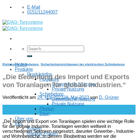
Skip
E-Mail
to
0151/11244007
content
Home
Elektrische Schiebetore
,
Sicherheitseinrichtungen bei elektrischen Schiebetoren
Produkte
Produktinfos
„Die Bedeutung des Import und Exports
Flügeltore
von Toranlagen für globale Industrien.“
Gewerbliche Nutzung
Private Nutzung
Schiebetore
Veröffentlicht am
24. Mai 2023
24. Mai 2023
von
D. Grüner
Gewerbliche Nutzung
Private Nutzung
24
Pforten
Mai
Zaun
Über uns
„Der Import und Export von Toranlagen spielen eine wichtige Rolle
Info
für die globale Industrie. Toranlagen werden weltweit in
Kosten
verschiedenen Sektoren eingesetzt, darunter Gewerbe-, Industrie-
Häufige Fragen
und Wohnbereiche. In diesem Blogbeitrag werden wir die