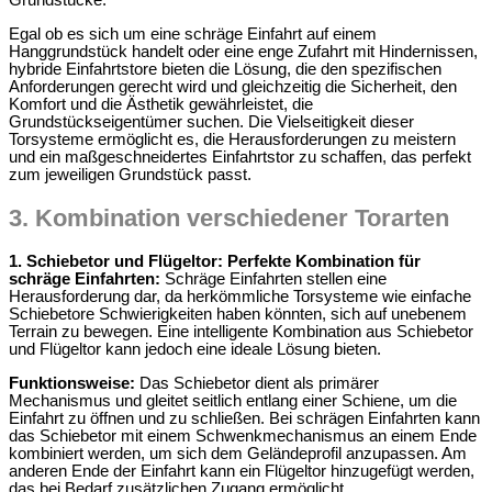
Grundstücke.
Egal ob es sich um eine schräge Einfahrt auf einem
Hanggrundstück handelt oder eine enge Zufahrt mit Hindernissen,
hybride Einfahrtstore bieten die Lösung, die den spezifischen
Anforderungen gerecht wird und gleichzeitig die Sicherheit, den
Komfort und die Ästhetik gewährleistet, die
Grundstückseigentümer suchen. Die Vielseitigkeit dieser
Torsysteme ermöglicht es, die Herausforderungen zu meistern
und ein maßgeschneidertes Einfahrtstor zu schaffen, das perfekt
zum jeweiligen Grundstück passt.
3.
Kombination verschiedener Torarten
1. Schiebetor und Flügeltor: Perfekte Kombination für
schräge Einfahrten:
Schräge Einfahrten stellen eine
Herausforderung dar, da herkömmliche Torsysteme wie einfache
Schiebetore Schwierigkeiten haben könnten, sich auf unebenem
Terrain zu bewegen. Eine intelligente Kombination aus Schiebetor
und Flügeltor kann jedoch eine ideale Lösung bieten.
Funktionsweise:
Das Schiebetor dient als primärer
Mechanismus und gleitet seitlich entlang einer Schiene, um die
Einfahrt zu öffnen und zu schließen. Bei schrägen Einfahrten kann
das Schiebetor mit einem Schwenkmechanismus an einem Ende
kombiniert werden, um sich dem Geländeprofil anzupassen. Am
anderen Ende der Einfahrt kann ein Flügeltor hinzugefügt werden,
das bei Bedarf zusätzlichen Zugang ermöglicht.