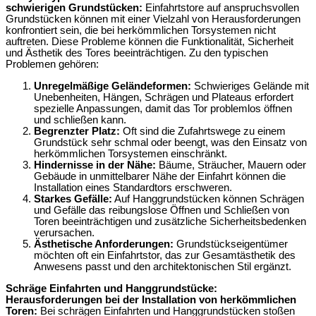
schwierigen Grundstücken:
Einfahrtstore auf anspruchsvollen
Grundstücken können mit einer Vielzahl von Herausforderungen
konfrontiert sein, die bei herkömmlichen Torsystemen nicht
auftreten. Diese Probleme können die Funktionalität, Sicherheit
und Ästhetik des Tores beeinträchtigen. Zu den typischen
Problemen gehören:
Unregelmäßige Geländeformen:
Schwieriges Gelände mit
Unebenheiten, Hängen, Schrägen und Plateaus erfordert
spezielle Anpassungen, damit das Tor problemlos öffnen
und schließen kann.
Begrenzter Platz:
Oft sind die Zufahrtswege zu einem
Grundstück sehr schmal oder beengt, was den Einsatz von
herkömmlichen Torsystemen einschränkt.
Hindernisse in der Nähe:
Bäume, Sträucher, Mauern oder
Gebäude in unmittelbarer Nähe der Einfahrt können die
Installation eines Standardtors erschweren.
Starkes Gefälle:
Auf Hanggrundstücken können Schrägen
und Gefälle das reibungslose Öffnen und Schließen von
Toren beeinträchtigen und zusätzliche Sicherheitsbedenken
verursachen.
Ästhetische Anforderungen:
Grundstückseigentümer
möchten oft ein Einfahrtstor, das zur Gesamtästhetik des
Anwesens passt und den architektonischen Stil ergänzt.
Schräge Einfahrten und Hanggrundstücke:
Herausforderungen bei der Installation von herkömmlichen
Toren:
Bei schrägen Einfahrten und Hanggrundstücken stoßen