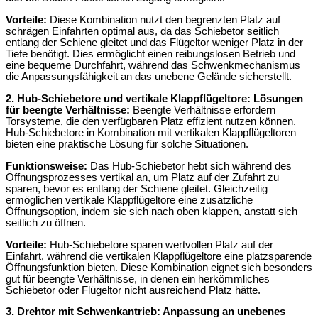
Vorteile:
Diese Kombination nutzt den begrenzten Platz auf
schrägen Einfahrten optimal aus, da das Schiebetor seitlich
entlang der Schiene gleitet und das Flügeltor weniger Platz in der
Tiefe benötigt. Dies ermöglicht einen reibungslosen Betrieb und
eine bequeme Durchfahrt, während das Schwenkmechanismus
die Anpassungsfähigkeit an das unebene Gelände sicherstellt.
2. Hub-Schiebetore und vertikale Klappflügeltore: Lösungen
für beengte Verhältnisse:
Beengte Verhältnisse erfordern
Torsysteme, die den verfügbaren Platz effizient nutzen können.
Hub-Schiebetore in Kombination mit vertikalen Klappflügeltoren
bieten eine praktische Lösung für solche Situationen.
Funktionsweise:
Das Hub-Schiebetor hebt sich während des
Öffnungsprozesses vertikal an, um Platz auf der Zufahrt zu
sparen, bevor es entlang der Schiene gleitet. Gleichzeitig
ermöglichen vertikale Klappflügeltore eine zusätzliche
Öffnungsoption, indem sie sich nach oben klappen, anstatt sich
seitlich zu öffnen.
Vorteile:
Hub-Schiebetore sparen wertvollen Platz auf der
Einfahrt, während die vertikalen Klappflügeltore eine platzsparende
Öffnungsfunktion bieten. Diese Kombination eignet sich besonders
gut für beengte Verhältnisse, in denen ein herkömmliches
Schiebetor oder Flügeltor nicht ausreichend Platz hätte.
3. Drehtor mit Schwenkantrieb: Anpassung an unebenes