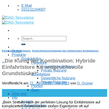
Skip
E-Mail
to
0151/11244007
content
Home
Elektrische Schiebetore
,
Sicherheitseinrichtungen bei elektrischen Schiebetoren
Produkte
Produktinfos
„Die Kunst der Kombination: Hybride
Flügeltore
Einfahrtstore für anspruchsvolle
Gewerbliche Nutzung
Private Nutzung
Grundstücke!“
Schiebetore
Gewerbliche Nutzung
Private Nutzung
Veröffentlicht am
27. Juli 2023
27. Juli 2023
von
D. Grüner
Pforten
Zaun
27
Über uns
Juli
Info
Kosten
„Beim Streben nach der perfekten Lösung für Einfahrtstore auf
Häufige Fragen
komplizierten Grundstücken stoßen Eigentümer oft auf