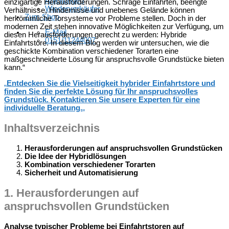
Anleitungen
einzigartige Herausforderungen. Schräge Einfahrten, beengte
Wiederverkäufer
Verhältnisse, Hindernisse und unebenes Gelände können
Zum Shop
herkömmliche Torsysteme vor Probleme stellen. Doch in der
modernen Zeit stehen innovative Möglichkeiten zur Verfügung, um
E-Mail
diesen Herausforderungen gerecht zu werden: Hybride
0151/11244007
Einfahrtstore. In diesem Blog werden wir untersuchen, wie die
geschickte Kombination verschiedener Torarten eine
maßgeschneiderte Lösung für anspruchsvolle Grundstücke bieten
kann.“
„
Entdecken Sie die Vielseitigkeit hybrider Einfahrtstore und
finden Sie die perfekte Lösung für Ihr anspruchsvolles
Grundstück. Kontaktieren Sie unsere Experten für eine
individuelle Beratung.
„
Inhaltsverzeichnis
Herausforderungen auf anspruchsvollen Grundstücken
Die Idee der Hybridlösungen
Kombination verschiedener Torarten
Sicherheit und Automatisierung
1.
Herausforderungen auf
anspruchsvollen Grundstücken
Analyse typischer Probleme bei Einfahrtstoren auf