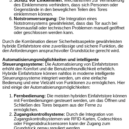
Schutz vor Einklemmen:
Mechanismen zur Verhinderung
des Einklemmens verhindern, dass sich Personen oder
Gegenstände in den beweglichen Teilen des Tores
einklemmen können.
Notstromversorgung:
Die Integration eines
Notstromsystems gewährleistet, dass das Tor auch bei
Stromausfall oder technischen Problemen manuell geöffnet
oder geschlossen werden kann.
Durch die Kombination dieser Sicherheitsaspekte gewährleisten
hybride Einfahrtstore eine zuverlässige und sichere Funktion, die
den Anforderungen anspruchsvoller Grundstücke gerecht wird.
Automatisierungsmöglichkeiten und intelligente
Steuerungssysteme:
Die Automatisierung von Einfahrtstoren
erhöht den Komfort und die Benutzerfreundlichkeit erheblich.
Hybride Einfahrtstore können nahtlos in moderne intelligente
Steuerungssysteme integriert werden, um eine einfache
Bedienung und eine Vielzahl von Funktionen zu ermöglichen. Hier
sind einige der Automatisierungsmöglichkeiten:
Fernbedienung:
Die meisten hybriden Einfahrtstore können
mit Fernbedienungen gesteuert werden, um das Öffnen und
Schließen des Tores bequem aus der Ferne zu
ermöglichen.
Zugangskontrollsysteme:
Durch die Integration von
Zugangskontrollsystemen wie RFID-Karten, Codeschloss
oder Fingerabdrucksensoren kann der Zugang zum
Grundstück genau reguliert werden.