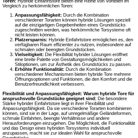
Toren:
Hybride Einfahrtstore bieten eine Reihe von Vorteilen im
Vergleich zu herkömmlichen Toren:
Anpassungsfähigkeit:
Durch die Kombination
verschiedener Torarten können hybride Lösungen speziell
auf die einzigartigen Gegebenheiten eines Grundstücks
zugeschnitten werden, was herkömmliche Torsysteme oft
nicht leisten können.
Platzersparnis:
Hybride Einfahrtstore ermöglichen es, den
verfügbaren Raum effizienter zu nutzen, insbesondere auf
schmalen oder beengten Grundstücken.
Vielseitigkeit:
Die Flexibilität hybrider Lösungen eröffnet
eine breite Palette von Gestaltungsmöglichkeiten und
Stiloptionen, um zur Ästhetik des Grundstücks zu passen.
Erhöhte Funktionalität:
Durch die Kombination
verschiedener Mechanismen bieten hybride Tore mehrere
Öffnungsoptionen und Funktionen, die den Komfort und die
Benutzerfreundlichkeit verbessern.
Flexibilität und Anpassungsfähigkeit: Warum hybride Tore für
anspruchsvolle Grundstücke geeignet sind:
Die besondere
Stärke hybrider Einfahrtstore liegt in ihrer Flexibilität und
Anpassungsfähigkeit. Da sie verschiedene Torarten kombinieren
können, sind sie in der Lage, auf unregelmäßige Geländeformen,
schmale Einfahrten, beengte Verhältnisse und andere
Herausforderungen einzugehen. Die Möglichkeit, die Funktionalität
und das Design eines hybriden Torsystems individuell
anzupassen, macht sie zur idealen Wahl für anspruchsvolle