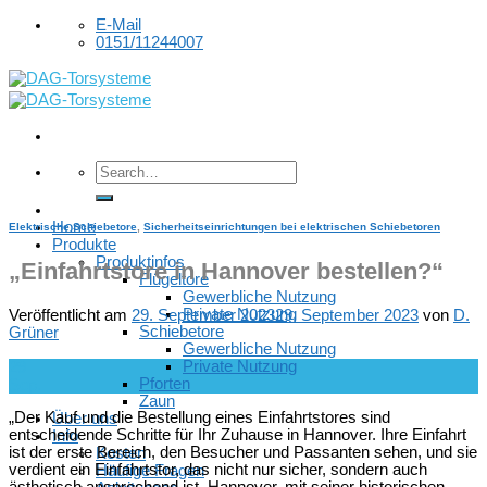
Skip
E-Mail
to
0151/11244007
content
Home
Elektrische Schiebetore
,
Sicherheitseinrichtungen bei elektrischen Schiebetoren
Produkte
Produktinfos
„Einfahrtstore in Hannover bestellen?“
Flügeltore
Gewerbliche Nutzung
Private Nutzung
Veröffentlicht am
29. September 2023
29. September 2023
von
D.
Schiebetore
Grüner
Gewerbliche Nutzung
Private Nutzung
29
Pforten
Sep.
Zaun
„Der Kauf und die Bestellung eines Einfahrtstores sind
Über uns
entscheidende Schritte für Ihr Zuhause in Hannover. Ihre Einfahrt
Info
ist der erste Bereich, den Besucher und Passanten sehen, und sie
Kosten
verdient ein Einfahrtstor, das nicht nur sicher, sondern auch
Häufige Fragen