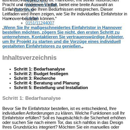
ästhetisch ansprechend ist. Hannover, mit seiner historischen
Anleitungen
Pracht und modernen Vielfalt, bietet eine breite Auswahl an
Wiederverkäufer
Einfahrtstoren, die Ihren Bedürfnissen entsprechen. Dieser
Zum Shop
Leitfaden wird Ihnen zeigen, wie Sie Ihr individuelles Einfahrtstor in
E-Mail
Hannover bestellen können.“
0151/11244007
„
Wenn Sie Ihr maßgeschneidertes Einfahrtstor in Hannover
bestellen möchten, zögern Sie nicht, den ersten Schritt zu
unternehmen. Kontaktieren Sie vertrauenswürdige Anbieter,
um Ihr Projekt zu starten und die Vorzüge eines individuell
gestalteten Einfahrtstores zu genießen.
„
Inhaltsverzeichnis
Schritt 1: Bedarfsanalyse
Schritt 2: Budget festlegen
Schritt 3: Recherche
Schritt 4: Beratung und Planung
Schritt 5: Bestellung und Installation
Schritt 1: Bedarfsanalyse
Bevor Sie Ihr Einfahrtstor bestellen, ist es entscheidend, Ihre
individuellen Anforderungen zu klären. Welche Funktionen soll Ihr
Einfahrtstor erfüllen? Soll es hauptsächlich die Sicherheit erhöhen
oder suchen Sie nach einem Tor, das sich nahtlos in das Design
Ihres Grundstücks integriert? Möchten Sie ein manuelles oder