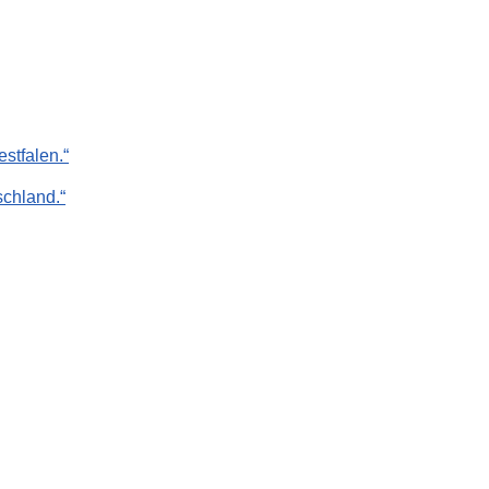
stfalen.“
chland.“