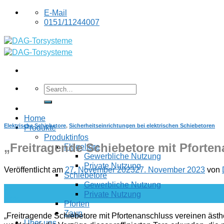
Skip
E-Mail
to
0151/11244007
content
Home
Elektrische Schiebetore
,
Sicherheitseinrichtungen bei elektrischen Schiebetoren
Produkte
Produktinfos
„Freitragende Schiebetore mit Pforte
Flügeltore
Gewerbliche Nutzung
Private Nutzung
Veröffentlicht am
27. November 2023
27. November 2023
von
Schiebetore
Gewerbliche Nutzung
27
Private Nutzung
Nov.
Pforten
Zaun
„Freitragende Schiebetore mit Pfortenanschluss vereinen ästh
Über uns