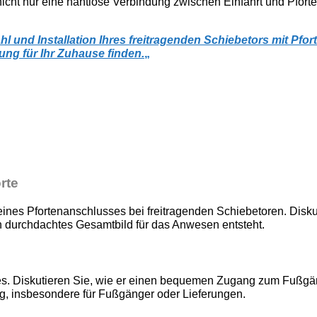
 nicht nur eine nahtlose Verbindung zwischen Einfahrt und Pfor
l und Installation Ihres freitragenden Schiebetors mit Pfo
ng für Ihr Zuhause finden.
„
rte
 eines Pfortenanschlusses bei freitragenden Schiebetoren. Disk
in durchdachtes Gesamtbild für das Anwesen entsteht.
sses. Diskutieren Sie, wie er einen bequemen Zugang zum Fußgä
g, insbesondere für Fußgänger oder Lieferungen.