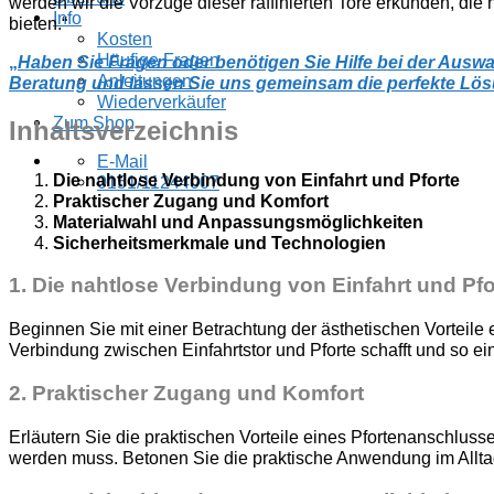
werden wir die Vorzüge dieser raffinierten Tore erkunden, die
Info
bieten.“
Kosten
Häufige Fragen
„
Haben Sie Fragen oder benötigen Sie Hilfe bei der Auswah
Anleitungen
Beratung und lassen Sie uns gemeinsam die perfekte Lösu
Wiederverkäufer
Zum Shop
Inhaltsverzeichnis
E-Mail
Die nahtlose Verbindung von Einfahrt und Pforte
0151/11244007
Praktischer Zugang und Komfort
Materialwahl und Anpassungsmöglichkeiten
Sicherheitsmerkmale und Technologien
1.
Die nahtlose Verbindung von Einfahrt und Pfo
Beginnen Sie mit einer Betrachtung der ästhetischen Vorteile
Verbindung zwischen Einfahrtstor und Pforte schafft und so e
2.
Praktischer Zugang und Komfort
Erläutern Sie die praktischen Vorteile eines Pfortenanschlu
werden muss. Betonen Sie die praktische Anwendung im Allta