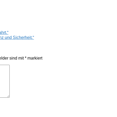
hrt.“
z und Sicherheit.“
elder sind mit
*
markiert