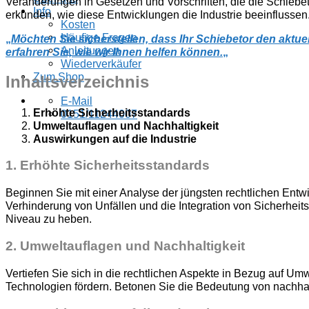
Veränderungen in Gesetzen und Vorschriften, die die Schieb
Info
erkunden, wie diese Entwicklungen die Industrie beeinflussen.
Kosten
Häufige Fragen
„
Möchten Sie sicherstellen, dass Ihr Schiebetor den aktu
Anleitungen
erfahren Sie, wie wir Ihnen helfen können.
„
Wiederverkäufer
Zum Shop
Inhaltsverzeichnis
E-Mail
Erhöhte Sicherheitsstandards
0151/11244007
Umweltauflagen und Nachhaltigkeit
Auswirkungen auf die Industrie
1.
Erhöhte Sicherheitsstandards
Beginnen Sie mit einer Analyse der jüngsten rechtlichen Entw
Verhinderung von Unfällen und die Integration von Sicherheit
Niveau zu heben.
2.
Umweltauflagen und Nachhaltigkeit
Vertiefen Sie sich in die rechtlichen Aspekte in Bezug auf Um
Technologien fördern. Betonen Sie die Bedeutung von nachhalt