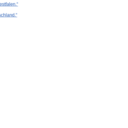
stfalen.“
chland.“