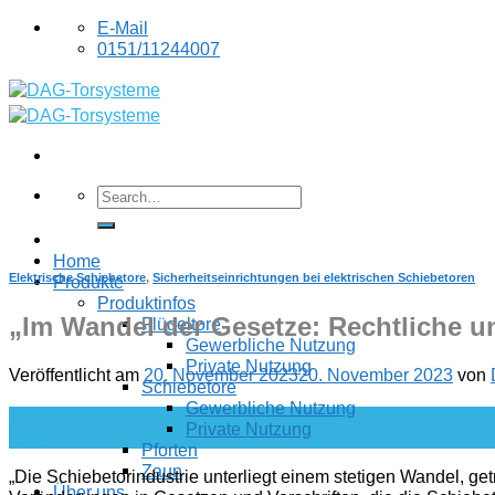
Skip
E-Mail
to
0151/11244007
content
Home
Elektrische Schiebetore
,
Sicherheitseinrichtungen bei elektrischen Schiebetoren
Produkte
Produktinfos
„
Im Wandel der Gesetze: Rechtliche u
Flügeltore
Gewerbliche Nutzung
Private Nutzung
Veröffentlicht am
20. November 2023
20. November 2023
von
Schiebetore
Gewerbliche Nutzung
20
Private Nutzung
Nov.
Pforten
Zaun
„Die Schiebetorindustrie unterliegt einem stetigen Wandel, ge
Über uns