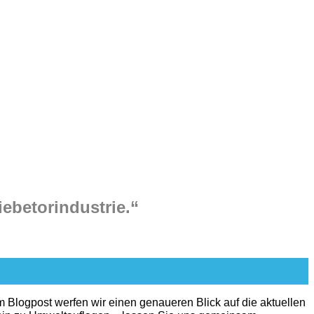
ebetorindustrie
.“
m Blogpost werfen wir einen genaueren Blick auf die aktuellen