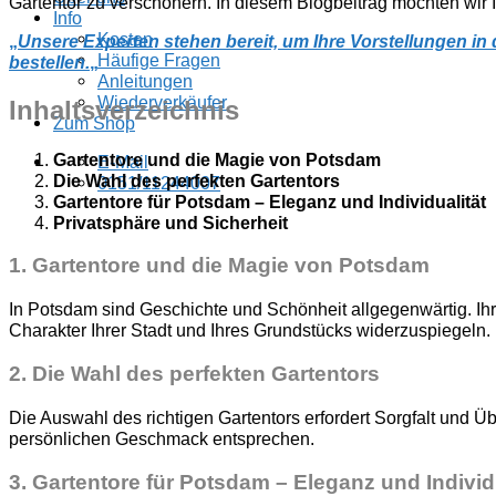
Gartentor zu verschönern. In diesem Blogbeitrag möchten wir I
Info
Kosten
„
Unsere Experten stehen bereit, um Ihre Vorstellungen i
Häufige Fragen
bestellen.
„
Anleitungen
Wiederverkäufer
Inhaltsverzeichnis
Zum Shop
Gartentore und die Magie von Potsdam
E-Mail
Die Wahl des perfekten Gartentors
0151/11244007
Gartentore für Potsdam – Eleganz und Individualität
Privatsphäre und Sicherheit
1.
Gartentore und die Magie von Potsdam
In Potsdam sind Geschichte und Schönheit allgegenwärtig. Ihr G
Charakter Ihrer Stadt und Ihres Grundstücks widerzuspiegeln.
2.
Die Wahl des perfekten Gartentors
Die Auswahl des richtigen Gartentors erfordert Sorgfalt und Üb
persönlichen Geschmack entsprechen.
3
. Gartentore für Potsdam – Eleganz und Individ