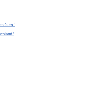
stfalen.“
chland.“