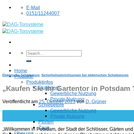
Skip
E-Mail
to
0151/11244007
content
Home
Elektrische Schiebetore
,
Sicherheitseinrichtungen bei elektrischen Schiebetoren
Produkte
Produktinfos
„Kaufen Sie Ihr Gartentor in Potsdam 
Flügeltore
Gewerbliche Nutzung
Private Nutzung
Veröffentlicht am
25. Oktober 2023
von
D. Grüner
Schiebetore
Gewerbliche Nutzung
25
Private Nutzung
Okt.
Pforten
Zaun
„Willkommen in Potsdam, der Stadt der Schlösser, Gärten und de
Über uns