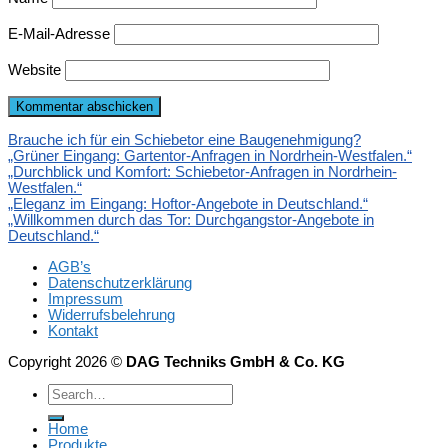
E-Mail-Adresse
Website
Brauche ich für ein Schiebetor eine Baugenehmigung?
„Grüner Eingang: Gartentor-Anfragen in Nordrhein-Westfalen.“
„Durchblick und Komfort: Schiebetor-Anfragen in Nordrhein-
Westfalen.“
„Eleganz im Eingang: Hoftor-Angebote in Deutschland.“
„Willkommen durch das Tor: Durchgangstor-Angebote in
Deutschland.“
AGB’s
Datenschutzerklärung
Impressum
Widerrufsbelehrung
Kontakt
Copyright 2026 ©
DAG Techniks GmbH & Co. KG
Home
Produkte