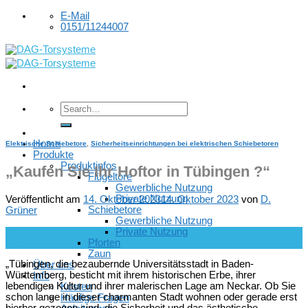
Skip
E-Mail
to
0151/11244007
content
Home
Elektrische Schiebetore
,
Sicherheitseinrichtungen bei elektrischen Schiebetoren
Produkte
Produktinfos
„Kaufen Sie Ihr Hoftor in Tübingen ?“
Flügeltore
Gewerbliche Nutzung
Private Nutzung
Veröffentlicht am
14. Oktober 2023
14. Oktober 2023
von
D.
Schiebetore
Grüner
Gewerbliche Nutzung
Private Nutzung
14
Pforten
Okt.
Zaun
„Tübingen, die bezaubernde Universitätsstadt in Baden-
Über uns
Württemberg, besticht mit ihrem historischen Erbe, ihrer
Info
lebendigen Kultur und ihrer malerischen Lage am Neckar. Ob Sie
Kosten
schon lange in dieser charmanten Stadt wohnen oder gerade erst
Häufige Fragen