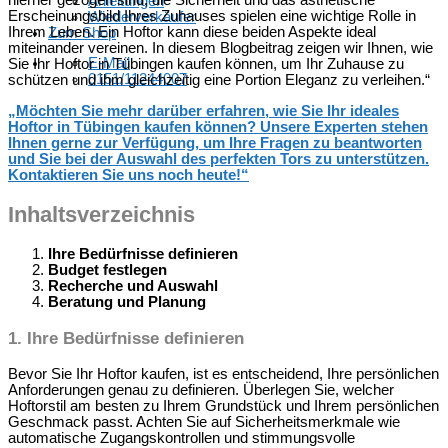
hierher gezogen sind, die Sicherheit und das ästhetische
Anleitungen
Erscheinungsbild Ihres Zuhauses spielen eine wichtige Rolle in
Wiederverkäufer
Ihrem Leben. Ein Hoftor kann diese beiden Aspekte ideal
Zum Shop
miteinander vereinen. In diesem Blogbeitrag zeigen wir Ihnen, wie
E-Mail
Sie Ihr Hoftor in Tübingen kaufen können, um Ihr Zuhause zu
0151/11244007
schützen und ihm gleichzeitig eine Portion Eleganz zu verleihen.“
„Möchten Sie mehr darüber erfahren, wie Sie Ihr ideales
Hoftor in Tübingen kaufen können? Unsere Experten stehen
Ihnen gerne zur Verfügung, um Ihre Fragen zu beantworten
und Sie bei der Auswahl des perfekten Tors zu unterstützen.
Kontaktieren Sie uns noch heute!“
Inhaltsverzeichnis
Ihre Bedürfnisse definieren
Budget festlegen
Recherche und Auswahl
Beratung und Planung
1.
Ihre Bedürfnisse definieren
Bevor Sie Ihr Hoftor kaufen, ist es entscheidend, Ihre persönlichen
Anforderungen genau zu definieren. Überlegen Sie, welcher
Hoftorstil am besten zu Ihrem Grundstück und Ihrem persönlichen
Geschmack passt. Achten Sie auf Sicherheitsmerkmale wie
automatische Zugangskontrollen und stimmungsvolle