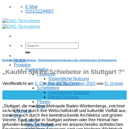
Skip
E-Mail
to
0151/11244007
content
Home
Elektrische Schiebetore
,
Sicherheitseinrichtungen bei elektrischen Schiebetoren
Produkte
Produktinfos
„Kaufen Sie Ihr Schiebetor in Stuttgart ?“
Flügeltore
Gewerbliche Nutzung
Private Nutzung
Veröffentlicht am
5. Oktober 2023
5. Oktober 2023
von
D. Grüner
Schiebetore
Gewerbliche Nutzung
05
Private Nutzung
Okt.
Pforten
„Stuttgart, die moderne Metropole Baden-Württembergs, zeichnet
Zaun
sich nicht nur durch ihre Wirtschaftskraft und kulturelle Vielfalt aus,
Über uns
sondern auch durch ihre beeindruckende Architektur und grünen
Info
Vororte. Egal, ob Sie in Stuttgart wohnen oder Ihre Heimat hier
Kosten
gefunden haben, Sicherheit und ein ansprechendes ästhetisches
Häufige Fragen