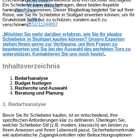
Erscheinungsbild Ihres Anwesens sind von höchster Wichtigkeit.
Anleitungen
Ein Schiebetor kann dazu beitragen, diese beiden Aspekte
Wiederverkäufer
harmonisch zu vereinen. Dieser Blogbeitrag begleitet Sie auf Ihrer
Zum Shop
Reise, wie Sie Ihr Schiebetor in Stuttgart erwerben können, um Ihr
E-Mail
Grundstück nicht nur zu schützen, sondern auch zu
0151/11244007
verschönern.“
„
Möchten Sie mehr darüber erfahren, wie Sie Ihr ideales
Schiebetor in Stuttgart kaufen können? Unsere Experten
stehen Ihnen gerne zur Verfügung, um Ihre Fragen zu
beantworten und Sie bei der Auswahl des perfekten Tors zu
unterstützen. Kontaktieren Sie uns noch heute!
„
Inhaltsverzeichnis
Bedarfsanalyse
Budget festlegen
Recherche und Auswahl
Beratung und Planung
1.
Bedarfsanalyse
Bevor Sie Ihr Schiebetor kaufen, ist es entscheidend, Ihre
spezifischen Anforderungen klar zu definieren. Überlegen Sie,
welcher Schiebetor-Stil (z.B. modern, klassisch) am besten zu
Ihrem Anwesen und Ihrem Lebensstil passt. Sicherheitsmerkmale
wie automatische Zugangskontrollen oder Beleuchtungsoptionen