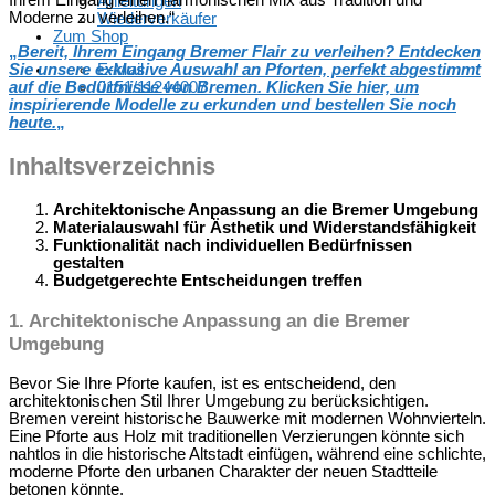
Ihrem Eingang einen harmonischen Mix aus Tradition und
Anleitungen
Moderne zu verleihen.“
Wiederverkäufer
Zum Shop
„
Bereit, Ihrem Eingang Bremer Flair zu verleihen? Entdecken
Sie unsere exklusive Auswahl an Pforten, perfekt abgestimmt
E-Mail
auf die Bedürfnisse von Bremen. Klicken Sie hier, um
0151/11244007
inspirierende Modelle zu erkunden und bestellen Sie noch
heute.
„
Inhaltsverzeichnis
Architektonische Anpassung an die Bremer Umgebung
Materialauswahl für Ästhetik und Widerstandsfähigkeit
Funktionalität nach individuellen Bedürfnissen
gestalten
Budgetgerechte Entscheidungen treffen
1. Architektonische Anpassung an die Bremer
Umgebung
Bevor Sie Ihre Pforte kaufen, ist es entscheidend, den
architektonischen Stil Ihrer Umgebung zu berücksichtigen.
Bremen vereint historische Bauwerke mit modernen Wohnvierteln.
Eine Pforte aus Holz mit traditionellen Verzierungen könnte sich
nahtlos in die historische Altstadt einfügen, während eine schlichte,
moderne Pforte den urbanen Charakter der neuen Stadtteile
betonen könnte.