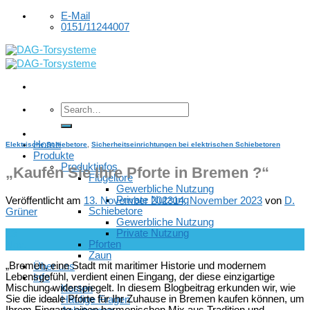
Skip
E-Mail
to
0151/11244007
content
Home
Elektrische Schiebetore
,
Sicherheitseinrichtungen bei elektrischen Schiebetoren
Produkte
Produktinfos
„Kaufen Sie Ihre Pforte in Bremen ?“
Flügeltore
Gewerbliche Nutzung
Private Nutzung
Veröffentlicht am
13. November 2023
14. November 2023
von
D.
Schiebetore
Grüner
Gewerbliche Nutzung
Private Nutzung
13
Pforten
Nov.
Zaun
„Bremen, eine Stadt mit maritimer Historie und modernem
Über uns
Lebensgefühl, verdient einen Eingang, der diese einzigartige
Info
Mischung widerspiegelt. In diesem Blogbeitrag erkunden wir, wie
Kosten
Sie die ideale Pforte für Ihr Zuhause in Bremen kaufen können, um
Häufige Fragen