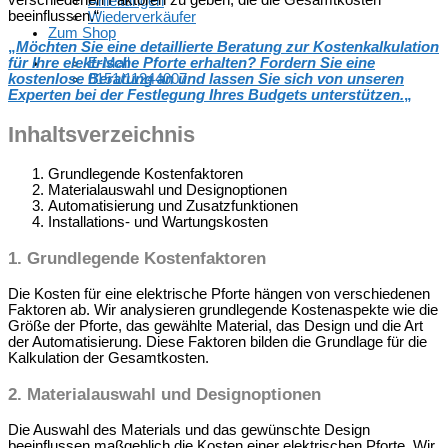
verschiedenen Faktoren zu geben, die die Gesamtkosten
Anleitungen
beeinflussen.“
Wiederverkäufer
Zum Shop
„
Möchten Sie eine detaillierte Beratung zur Kostenkalkulation
für Ihre elektrische Pforte erhalten? Fordern Sie eine
E-Mail
kostenlose Beratung an und lassen Sie sich von unseren
0151/11244007
Experten bei der Festlegung Ihres Budgets unterstützen.
„
Inhaltsverzeichnis
Grundlegende Kostenfaktoren
Materialauswahl und Designoptionen
Automatisierung und Zusatzfunktionen
Installations- und Wartungskosten
1. Grundlegende Kostenfaktoren
Die Kosten für eine elektrische Pforte hängen von verschiedenen
Faktoren ab. Wir analysieren grundlegende Kostenaspekte wie die
Größe der Pforte, das gewählte Material, das Design und die Art
der Automatisierung. Diese Faktoren bilden die Grundlage für die
Kalkulation der Gesamtkosten.
2. Materialauswahl und Designoptionen
Die Auswahl des Materials und das gewünschte Design
beeinflussen maßgeblich die Kosten einer elektrischen Pforte. Wir