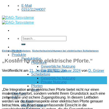
Skip
E-Mail
to
0151/11244007
content
Home
Elektrische Schiebetore
,
Sicherheitseinrichtungen bei elektrischen Schiebetoren
Produkte
Produktinfos
„Kosten für eine elektrische Pforte.“
Flügeltore
Gewerbliche Nutzung
Private Nutzung
Veröffentlicht am
21. Januar 2024
21. Januar 2024
von
D. Grüner
Schiebetore
Gewerbliche Nutzung
21
Private Nutzung
Jan.
Pforten
„Die Integration einer elektrischen Pforte bietet nicht nur einen
Zaun
modernen Komfort, sondern verleiht Ihrem Grundstück auch eine
Über uns
zeitgemäße und sichere Zugangslösung. In diesem Leitfaden
Info
werden wir die Kostenaspekte einer elektrischen Pforte genauer
Kosten
betrachten, um Ihnen eine umfassende Einsicht in die
Häufige Fragen