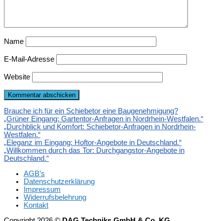
Name
E-Mail-Adresse
Website
Brauche ich für ein Schiebetor eine Baugenehmigung?
„Grüner Eingang: Gartentor-Anfragen in Nordrhein-Westfalen.“
„Durchblick und Komfort: Schiebetor-Anfragen in Nordrhein-
Westfalen.“
„Eleganz im Eingang: Hoftor-Angebote in Deutschland.“
„Willkommen durch das Tor: Durchgangstor-Angebote in
Deutschland.“
AGB’s
Datenschutzerklärung
Impressum
Widerrufsbelehrung
Kontakt
Copyright 2026 ©
DAG Techniks GmbH & Co. KG