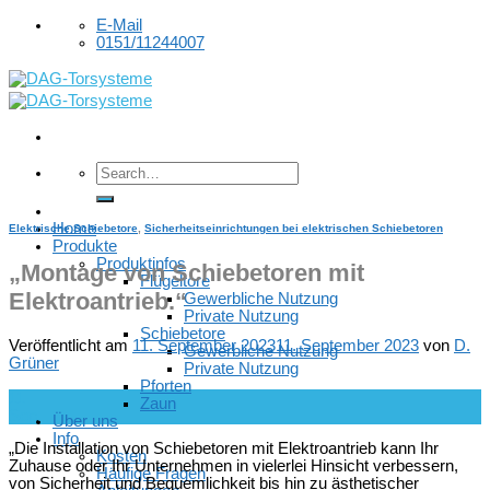
Skip
E-Mail
to
0151/11244007
content
Home
Elektrische Schiebetore
,
Sicherheitseinrichtungen bei elektrischen Schiebetoren
Produkte
Produktinfos
„Montage von Schiebetoren mit
Flügeltore
Elektroantrieb.“
Gewerbliche Nutzung
Private Nutzung
Schiebetore
Veröffentlicht am
11. September 2023
11. September 2023
von
D.
Gewerbliche Nutzung
Grüner
Private Nutzung
Pforten
11
Zaun
Sep.
Über uns
Info
„Die Installation von Schiebetoren mit Elektroantrieb kann Ihr
Kosten
Zuhause oder Ihr Unternehmen in vielerlei Hinsicht verbessern,
Häufige Fragen
von Sicherheit und Bequemlichkeit bis hin zu ästhetischer