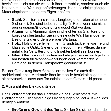
Die Wahl des Materials und des Designs für Ihr Schiebetor
beeinflusst nicht nur die Ästhetik Ihrer Immobilie, sondern auch die
Haltbarkeit und Wartungsanforderungen. Hier sind einige gängige
Materialoptionen und deren Eigenschaften:
Stahl:
Stahltore sind robust, langlebig und bieten eine hohe
Sicherheit. Sie sind jedoch anfällig für Rost, wenn sie nicht
ordnungsgemäß gewartet und geschützt werden.
Aluminium:
Aluminiumtore sind leichter als Stahltore und
korrosionsbeständig. Sie sind eine gute Wahl für moderne
Designs und erfordern weniger Wartung.
Holz:
Holztore verleihen Ihrem Grundstück eine warme und
klassische Optik. Sie erfordern jedoch mehr Pflege, da sie
anfällig für Verwitterung und Insektenbefall sein können.
Glas:
Glastore sind modern und elegant, eignen sich jedoch
am besten für Wohnanwendungen oder kommerzielle
Bereiche, in denen Transparenz gewünscht ist.
Bei der Gestaltung Ihres Schiebetors sollten Sie auch die
architektonischen Merkmale Ihrer Immobilie berücksichtigen, um
sicherzustellen, dass das Tor nahtlos in das Gesamtbild passt.
2. Auswahl des Elektroantriebs
Der Elektroantrieb ist das Herzstück eines Schiebetors mit
Elektroantrieb. Hier sind einige Überlegungen bei der Auswahl des
richtigen Antriebs:
Größe und Gewicht des Tors:
Stellen Sie sicher, dass der