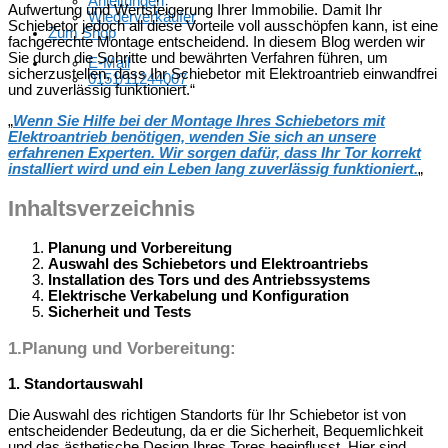
Anleitungen
Aufwertung und Wertsteigerung Ihrer Immobilie. Damit Ihr
Wiederverkäufer
Schiebetor jedoch all diese Vorteile voll ausschöpfen kann, ist eine
Zum Shop
fachgerechte Montage entscheidend. In diesem Blog werden wir
Sie durch die Schritte und bewährten Verfahren führen, um
E-Mail
sicherzustellen, dass Ihr Schiebetor mit Elektroantrieb einwandfrei
0151/11244007
und zuverlässig funktioniert.“
„
Wenn Sie Hilfe bei der Montage Ihres Schiebetors mit
Elektroantrieb benötigen, wenden Sie sich an unsere
erfahrenen Experten. Wir sorgen dafür, dass Ihr Tor korrekt
installiert wird und ein Leben lang zuverlässig funktioniert.
„
Inhaltsverzeichnis
Planung und Vorbereitung
Auswahl des Schiebetors und Elektroantriebs
Installation des Tors und des Antriebssystems
Elektrische Verkabelung und Konfiguration
Sicherheit und Tests
1.
Planung und Vorbereitung:
1. Standortauswahl
Die Auswahl des richtigen Standorts für Ihr Schiebetor ist von
entscheidender Bedeutung, da er die Sicherheit, Bequemlichkeit
und das ästhetische Design Ihres Tores beeinflusst. Hier sind