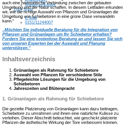
Anleitungen
auch eine harmonische Verbindung zwischen der gebauten
Wiederverkäufer
Umgebung und der Natur schaffen. In diesem Leitfaden erkunden
Zum Shop
wir, wie die richtige Auswahl von Pflanzen und Grünanlagen die
Umgebung von Schiebetoren in eine grüne Oase verwandeln
E-Mail
kann.“
0151/11244007
„
Möchten Sie individuelle Beratung für die Integration von
Pflanzen und Grünanlagen um Ihr Schiebetor erhalten?
Fordern Sie eine kostenlose Beratung an und lassen Sie sich
von unseren Experten bei der Auswahl und Planung
unterstützen
.“
Inhaltsverzeichnis
Grünanlagen als Rahmung für Schiebetore
Auswahl von Pflanzen für verschiedene Stile
Pflegeleichte Lösungen für die Umgebung von
Schiebetoren
Jahreszeiten und Blütenpracht
1. Grünanlagen als Rahmung für Schiebetore
Die gezielte Platzierung von Grünanlagen kann dazu beitragen,
Schiebetore zu umrahmen und ihnen eine natürliche Kulisse zu
verleihen. Dieser Abschnitt beleuchtet, wie geschickt platzierte
Pflanzen die ästhetische Wirkung der Tore verbessern können.