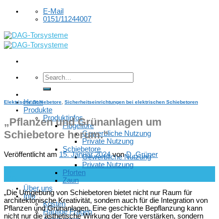
Skip
E-Mail
to
0151/11244007
content
Home
Elektrische Schiebetore
,
Sicherheitseinrichtungen bei elektrischen Schiebetoren
Produkte
Produktinfos
„Pflanzen und Grünanlagen um
Flügeltore
Schiebetore herum.“
Gewerbliche Nutzung
Private Nutzung
Schiebetore
Veröffentlicht am
15. Januar 2024
von
D. Grüner
Gewerbliche Nutzung
Private Nutzung
15
Pforten
Jan.
Zaun
Über uns
„Die Umgebung von Schiebetoren bietet nicht nur Raum für
Info
architektonische Kreativität, sondern auch für die Integration von
Kosten
Pflanzen und Grünanlagen. Eine geschickte Bepflanzung kann
Häufige Fragen
nicht nur die ästhetische Wirkung der Tore verstärken, sondern