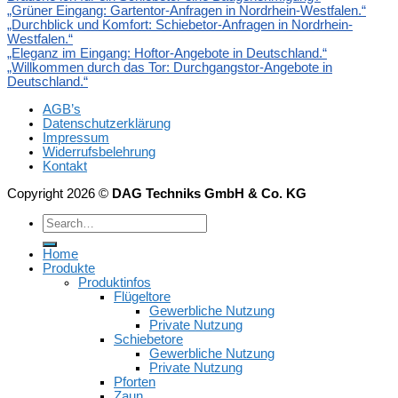
„Grüner Eingang: Gartentor-Anfragen in Nordrhein-Westfalen.“
„Durchblick und Komfort: Schiebetor-Anfragen in Nordrhein-
Westfalen.“
„Eleganz im Eingang: Hoftor-Angebote in Deutschland.“
„Willkommen durch das Tor: Durchgangstor-Angebote in
Deutschland.“
AGB’s
Datenschutzerklärung
Impressum
Widerrufsbelehrung
Kontakt
Copyright 2026 ©
DAG Techniks GmbH & Co. KG
Home
Produkte
Produktinfos
Flügeltore
Gewerbliche Nutzung
Private Nutzung
Schiebetore
Gewerbliche Nutzung
Private Nutzung
Pforten
Zaun