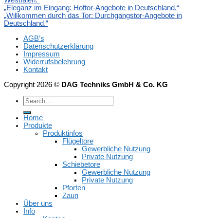
Westfalen.“
„Eleganz im Eingang: Hoftor-Angebote in Deutschland.“
„Willkommen durch das Tor: Durchgangstor-Angebote in
Deutschland.“
AGB’s
Datenschutzerklärung
Impressum
Widerrufsbelehrung
Kontakt
Copyright 2026 ©
DAG Techniks GmbH & Co. KG
Home
Produkte
Produktinfos
Flügeltore
Gewerbliche Nutzung
Private Nutzung
Schiebetore
Gewerbliche Nutzung
Private Nutzung
Pforten
Zaun
Über uns
Info