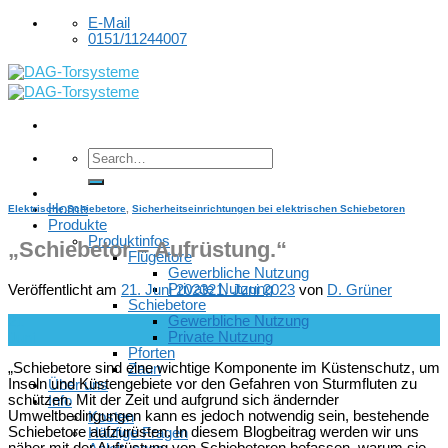
Skip
E-Mail
to
0151/11244007
content
Home
Elektrische Schiebetore
,
Sicherheitseinrichtungen bei elektrischen Schiebetoren
Produkte
Produktinfos
„Schiebetor – Aufrüstung.“
Flügeltore
Gewerbliche Nutzung
Private Nutzung
Veröffentlicht am
21. Juni 2023
21. Juni 2023
von
D. Grüner
Schiebetore
Gewerbliche Nutzung
21
Private Nutzung
Juni
Pforten
„Schiebetore sind eine wichtige Komponente im Küstenschutz, um
Zaun
Inseln und Küstengebiete vor den Gefahren von Sturmfluten zu
Über uns
schützen. Mit der Zeit und aufgrund sich ändernder
Info
Umweltbedingungen kann es jedoch notwendig sein, bestehende
Kosten
Schiebetore aufzurüsten. In diesem Blogbeitrag werden wir uns
Häufige Fragen