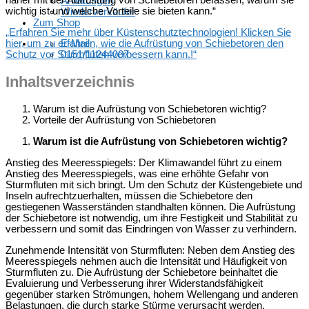
näher mit der Aufrüstung von Schiebetoren befassen, warum sie
Anleitungen
wichtig ist und welche Vorteile sie bieten kann.“
Wiederverkäufer
Zum Shop
„Erfahren Sie mehr über Küstenschutztechnologien! Klicken Sie
hier, um zu erfahren, wie die Aufrüstung von Schiebetoren den
E-Mail
Schutz vor Sturmfluten verbessern kann.!“
0151/11244007
Inhaltsverzeichnis
Warum ist die Aufrüstung von Schiebetoren wichtig?
Vorteile der Aufrüstung von Schiebetoren
Warum ist die Aufrüstung von Schiebetoren wichtig?
Anstieg des Meeresspiegels: Der Klimawandel führt zu einem
Anstieg des Meeresspiegels, was eine erhöhte Gefahr von
Sturmfluten mit sich bringt. Um den Schutz der Küstengebiete und
Inseln aufrechtzuerhalten, müssen die Schiebetore den
gestiegenen Wasserständen standhalten können. Die Aufrüstung
der Schiebetore ist notwendig, um ihre Festigkeit und Stabilität zu
verbessern und somit das Eindringen von Wasser zu verhindern.
Zunehmende Intensität von Sturmfluten: Neben dem Anstieg des
Meeresspiegels nehmen auch die Intensität und Häufigkeit von
Sturmfluten zu. Die Aufrüstung der Schiebetore beinhaltet die
Evaluierung und Verbesserung ihrer Widerstandsfähigkeit
gegenüber starken Strömungen, hohem Wellengang und anderen
Belastungen, die durch starke Stürme verursacht werden.