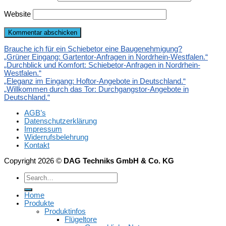
Website
Brauche ich für ein Schiebetor eine Baugenehmigung?
„Grüner Eingang: Gartentor-Anfragen in Nordrhein-Westfalen.“
„Durchblick und Komfort: Schiebetor-Anfragen in Nordrhein-
Westfalen.“
„Eleganz im Eingang: Hoftor-Angebote in Deutschland.“
„Willkommen durch das Tor: Durchgangstor-Angebote in
Deutschland.“
AGB’s
Datenschutzerklärung
Impressum
Widerrufsbelehrung
Kontakt
Copyright 2026 ©
DAG Techniks GmbH & Co. KG
Home
Produkte
Produktinfos
Flügeltore