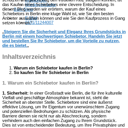
schützen und gleichzeitig den visuellen Reiz steigern können, ist
Anleitungen
das Kaufen eines Schiebetors eine clevere Entscheidung. In
Wiederverkäufer
diesem Blog werden wir erörtern, warum der Kauf eines
Zum Shop
Schiebetors in Berlin eine kluge Wahl ist, wie Sie den besten
E-Mail
Anbieter auswählen können und wie Sie den Kaufprozess in Gang
0151/11244007
setzen können.“
„
Steigern Sie die Sicherheit und Eleganz Ihres Grundstücks in
Berlin mit einem hochwertigen Schiebetor. Handeln Sie jetzt
und bestellen Sie Ihr Schiebetor, um die Vorteile zu nutzen,
die es bietet.
„
Inhaltsverzeichnis
Warum ein Schiebetor kaufen in Berlin?
So kaufen Sie Ihr Schiebetor in Berlin
1.
Warum ein Schiebetor kaufen in Berlin?
1. Sicherheit:
In einer Großstadt wie Berlin, die für ihre kulturelle
Vielfalt und geschäftige Atmosphäre bekannt ist, steht die
Sicherheit an oberster Stelle. Schiebetore sind eine äußerst
effektive Lösung, um Ihr Eigentum vor unerwünschtem Zugang
und potenziellen Bedrohungen zu schützen. Als physische
Barriere dienen sie nicht nur als Abschreckung, sondern
verhindern auch den einfachen Zugang zu Ihrem Grundstück.
Dies ist von entscheidender Bedeutung, um Ihre Privatsphäre und