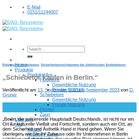
Skip
E-Mail
to
0151/11244007
content
Home
Elektrische Schiebetore
,
Sicherheitseinrichtungen bei elektrischen Schiebetoren
Produkte
Produktinfos
„Schiebetor kaufen in Berlin.“
Flügeltore
Gewerbliche Nutzung
Private Nutzung
Veröffentlicht am
13. September 2023
13. September 2023
von
D.
Schiebetore
Grüner
Gewerbliche Nutzung
Private Nutzung
13
Pforten
Sep.
Zaun
„Berlin, die pulsierende Hauptstadt Deutschlands, ist nicht nur ein
Über uns
Ort für kulturelle Vielfalt und Fortschritt, sondern auch ein Ort, an
Info
dem Sicherheit und Ästhetik Hand in Hand gehen. Wenn Sie
Kosten
überlegen, wie Sie Ihr Zuhause oder Ihr Unternehmen in Berlin
Häufige Fragen