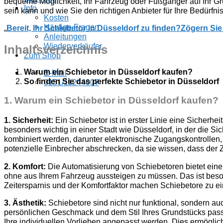
bequeme Möglichkeit, Ihr Fahrzeug oder Fußgänger auf Ihr Gr
Info
sein kann und wie Sie den richtigen Anbieter für Ihre Bedürfni
Kosten
Häufige Fragen
„
Bereit, Ihr Schiebetor in Düsseldorf zu finden?
Zögern Sie 
Anleitungen
Wiederverkäufer
Inhaltsverzeichnis
Zum Shop
Warum ein Schiebetor in Düsseldorf kaufen?
E-Mail
So finden Sie das perfekte Schiebetor in Düsseldorf
0151/11244007
1.
Warum ein Schiebetor in Düsseldorf kaufen?
1. Sicherheit:
Ein Schiebetor ist in erster Linie eine Sicherhe
besonders wichtig in einer Stadt wie Düsseldorf, in der die S
kombiniert werden, darunter elektronische Zugangskontrollen,
potenzielle Einbrecher abschrecken, da sie wissen, dass der 
2. Komfort:
Die Automatisierung von Schiebetoren bietet einen
ohne aus Ihrem Fahrzeug aussteigen zu müssen. Das ist besond
Zeitersparnis und der Komfortfaktor machen Schiebetore zu e
3. Ästhetik:
Schiebetore sind nicht nur funktional, sondern au
persönlichen Geschmack und dem Stil Ihres Grundstücks passe
Ihre individuellen Vorlieben angepasst werden. Dies ermöglic