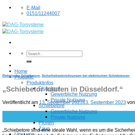
Skip
E-Mail
to
0151/11244007
content
Home
Elektrische Schiebetore
,
Sicherheitseinrichtungen bei elektrischen Schiebetoren
Produkte
Produktinfos
„Schiebetor kaufen in Düsseldorf.“
Flügeltore
Gewerbliche Nutzung
Private Nutzung
Veröffentlicht am
13. September 2023
13. September 2023
vo
Schiebetore
Gewerbliche Nutzung
13
Private Nutzung
Sep.
Pforten
Zaun
„Schiebetore sind eine ideale Wahl, wenn es um die Sicherheit
Über uns