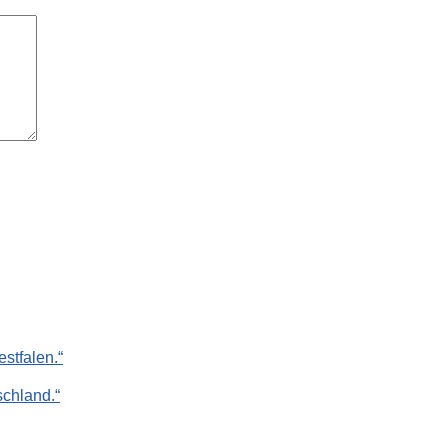
stfalen.“
chland.“