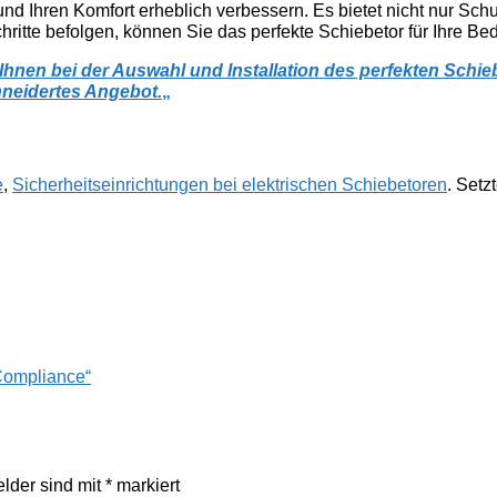
 und Ihren Komfort erheblich verbessern. Es bietet nicht nur S
itte befolgen, können Sie das perfekte Schiebetor für Ihre Bedü
hnen bei der Auswahl und Installation des perfekten Schieb
hneidertes Angebot.
„
e
,
Sicherheitseinrichtungen bei elektrischen Schiebetoren
. Setz
 Compliance“
elder sind mit
*
markiert