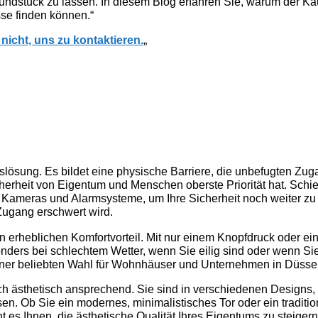
undstück zu lassen. In diesem Blog erfahren Sie, warum der Ka
sse finden können.“
nicht, uns zu kontaktieren.
„
itslösung. Es bildet eine physische Barriere, die unbefugten Zuga
icherheit von Eigentum und Menschen oberste Priorität hat. Schi
 Kameras und Alarmsysteme, um Ihre Sicherheit noch weiter zu 
Zugang erschwert wird.
 erheblichen Komfortvorteil. Mit nur einem Knopfdruck oder ei
ers bei schlechtem Wetter, wenn Sie eilig sind oder wenn Sie 
iner beliebten Wahl für Wohnhäuser und Unternehmen in Düssel
ch ästhetisch ansprechend. Sie sind in verschiedenen Designs, M
n. Ob Sie ein modernes, minimalistisches Tor oder ein traditi
ht es Ihnen, die ästhetische Qualität Ihres Eigentums zu steig