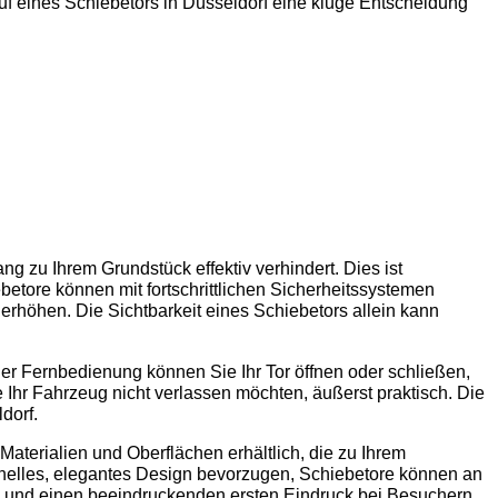
uf eines Schiebetors in Düsseldorf eine kluge Entscheidung
ng zu Ihrem Grundstück effektiv verhindert. Dies ist
ebetore können mit fortschrittlichen Sicherheitssystemen
erhöhen. Die Sichtbarkeit eines Schiebetors allein kann
ner Fernbedienung können Sie Ihr Tor öffnen oder schließen,
Ihr Fahrzeug nicht verlassen möchten, äußerst praktisch. Die
dorf.
aterialien und Oberflächen erhältlich, die zu Ihrem
onelles, elegantes Design bevorzugen, Schiebetore können an
ern und einen beeindruckenden ersten Eindruck bei Besuchern