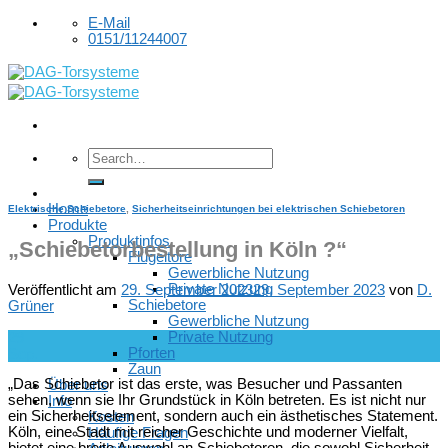
Skip
E-Mail
to
0151/11244007
content
Home
Elektrische Schiebetore
,
Sicherheitseinrichtungen bei elektrischen Schiebetoren
Produkte
Produktinfos
„Schiebetorbestellung in Köln ?“
Flügeltore
Gewerbliche Nutzung
Private Nutzung
Veröffentlicht am
29. September 2023
29. September 2023
von
D.
Schiebetore
Grüner
Gewerbliche Nutzung
Private Nutzung
29
Pforten
Sep.
Zaun
„Das Schiebetor ist das erste, was Besucher und Passanten
Über uns
sehen, wenn sie Ihr Grundstück in Köln betreten. Es ist nicht nur
Info
ein Sicherheitselement, sondern auch ein ästhetisches Statement.
Kosten
Köln, eine Stadt mit reicher Geschichte und moderner Vielfalt,
Häufige Fragen