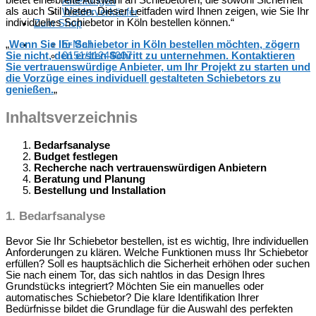
bietet eine breite Auswahl an Schiebetoren, die sowohl Sicherheit
Anleitungen
als auch Stil bieten. Dieser Leitfaden wird Ihnen zeigen, wie Sie Ihr
Wiederverkäufer
individuelles Schiebetor in Köln bestellen können.“
Zum Shop
„
Wenn Sie Ihr Schiebetor in Köln bestellen möchten, zögern
E-Mail
Sie nicht, den ersten Schritt zu unternehmen. Kontaktieren
0151/11244007
Sie vertrauenswürdige Anbieter, um Ihr Projekt zu starten und
die Vorzüge eines individuell gestalteten Schiebetors zu
genießen.
„
Inhaltsverzeichnis
Bedarfsanalyse
Budget festlegen
Recherche nach vertrauenswürdigen Anbietern
Beratung und Planung
Bestellung und Installation
1.
Bedarfsanalyse
Bevor Sie Ihr Schiebetor bestellen, ist es wichtig, Ihre individuellen
Anforderungen zu klären. Welche Funktionen muss Ihr Schiebetor
erfüllen? Soll es hauptsächlich die Sicherheit erhöhen oder suchen
Sie nach einem Tor, das sich nahtlos in das Design Ihres
Grundstücks integriert? Möchten Sie ein manuelles oder
automatisches Schiebetor? Die klare Identifikation Ihrer
Bedürfnisse bildet die Grundlage für die Auswahl des perfekten