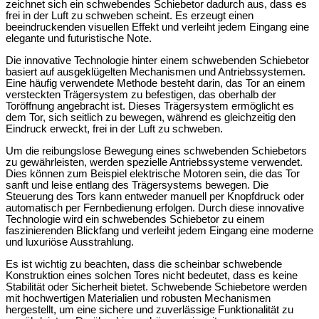
zeichnet sich ein schwebendes Schiebetor dadurch aus, dass es
frei in der Luft zu schweben scheint. Es erzeugt einen
beeindruckenden visuellen Effekt und verleiht jedem Eingang eine
elegante und futuristische Note.
Die innovative Technologie hinter einem schwebenden Schiebetor
basiert auf ausgeklügelten Mechanismen und Antriebssystemen.
Eine häufig verwendete Methode besteht darin, das Tor an einem
versteckten Trägersystem zu befestigen, das oberhalb der
Toröffnung angebracht ist. Dieses Trägersystem ermöglicht es
dem Tor, sich seitlich zu bewegen, während es gleichzeitig den
Eindruck erweckt, frei in der Luft zu schweben.
Um die reibungslose Bewegung eines schwebenden Schiebetors
zu gewährleisten, werden spezielle Antriebssysteme verwendet.
Dies können zum Beispiel elektrische Motoren sein, die das Tor
sanft und leise entlang des Trägersystems bewegen. Die
Steuerung des Tors kann entweder manuell per Knopfdruck oder
automatisch per Fernbedienung erfolgen. Durch diese innovative
Technologie wird ein schwebendes Schiebetor zu einem
faszinierenden Blickfang und verleiht jedem Eingang eine moderne
und luxuriöse Ausstrahlung.
Es ist wichtig zu beachten, dass die scheinbar schwebende
Konstruktion eines solchen Tores nicht bedeutet, dass es keine
Stabilität oder Sicherheit bietet. Schwebende Schiebetore werden
mit hochwertigen Materialien und robusten Mechanismen
hergestellt, um eine sichere und zuverlässige Funktionalität zu