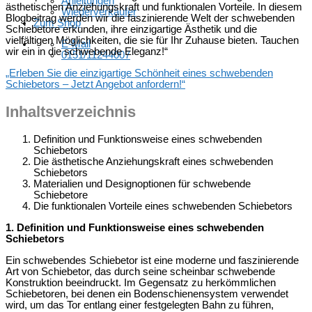
Anleitungen
ästhetischen Anziehungskraft und funktionalen Vorteile. In diesem
Wiederverkäufer
Blogbeitrag werden wir die faszinierende Welt der schwebenden
Zum Shop
Schiebetore erkunden, ihre einzigartige Ästhetik und die
vielfältigen Möglichkeiten, die sie für Ihr Zuhause bieten. Tauchen
E-Mail
wir ein in die schwebende Eleganz!“
0151/11244007
„Erleben Sie die einzigartige Schönheit eines schwebenden
Schiebetors – Jetzt Angebot anfordern!“
Inhaltsverzeichnis
Definition und Funktionsweise eines schwebenden
Schiebetors
Die ästhetische Anziehungskraft eines schwebenden
Schiebetors
Materialien und Designoptionen für schwebende
Schiebetore
Die funktionalen Vorteile eines schwebenden Schiebetors
1. Definition und Funktionsweise eines schwebenden
Schiebetors
Ein schwebendes Schiebetor ist eine moderne und faszinierende
Art von Schiebetor, das durch seine scheinbar schwebende
Konstruktion beeindruckt. Im Gegensatz zu herkömmlichen
Schiebetoren, bei denen ein Bodenschienensystem verwendet
wird, um das Tor entlang einer festgelegten Bahn zu führen,