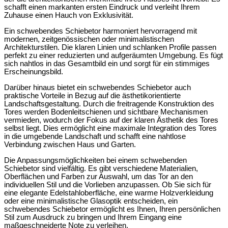
schafft einen markanten ersten Eindruck und verleiht Ihrem
Zuhause einen Hauch von Exklusivität.
Ein schwebendes Schiebetor harmoniert hervorragend mit
modernen, zeitgenössischen oder minimalistischen
Architekturstilen. Die klaren Linien und schlanken Profile passen
perfekt zu einer reduzierten und aufgeräumten Umgebung. Es fügt
sich nahtlos in das Gesamtbild ein und sorgt für ein stimmiges
Erscheinungsbild.
Darüber hinaus bietet ein schwebendes Schiebetor auch
praktische Vorteile in Bezug auf die ästhetikorientierte
Landschaftsgestaltung. Durch die freitragende Konstruktion des
Tores werden Bodenleitschienen und sichtbare Mechanismen
vermieden, wodurch der Fokus auf der klaren Ästhetik des Tores
selbst liegt. Dies ermöglicht eine maximale Integration des Tores
in die umgebende Landschaft und schafft eine nahtlose
Verbindung zwischen Haus und Garten.
Die Anpassungsmöglichkeiten bei einem schwebenden
Schiebetor sind vielfältig. Es gibt verschiedene Materialien,
Oberflächen und Farben zur Auswahl, um das Tor an den
individuellen Stil und die Vorlieben anzupassen. Ob Sie sich für
eine elegante Edelstahloberfläche, eine warme Holzverkleidung
oder eine minimalistische Glasoptik entscheiden, ein
schwebendes Schiebetor ermöglicht es Ihnen, Ihren persönlichen
Stil zum Ausdruck zu bringen und Ihrem Eingang eine
maßgeschneiderte Note zu verleihen.