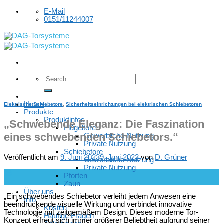
Skip
E-Mail
to
0151/11244007
content
Home
Elektrische Schiebetore
,
Sicherheitseinrichtungen bei elektrischen Schiebetoren
Produkte
Produktinfos
„Schwebende Eleganz: Die Faszination
Flügeltore
eines schwebenden Schiebetors.“
Gewerbliche Nutzung
Private Nutzung
Schiebetore
Veröffentlicht am
9. Juni 2023
9. Juni 2023
von
D. Grüner
Gewerbliche Nutzung
Private Nutzung
09
Pforten
Juni
Zaun
Über uns
„Ein schwebendes Schiebetor verleiht jedem Anwesen eine
Info
beeindruckende visuelle Wirkung und verbindet innovative
Kosten
Technologie mit zeitgemäßem Design. Dieses moderne Tor-
Häufige Fragen
Konzept erfreut sich immer größerer Beliebtheit aufgrund seiner