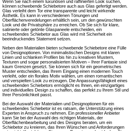
Wenn Sie nach einem luxuriösen und raffinierten Look suchen,
können schwebende Schiebetore auch aus Glas gefertigt werden.
Glas verleiht dem Tor eine transparente und leicht wirkende
Ästhetik. Es kann in verschiedenen Tönungen und
Oberflächenveredelungen erhältlich sein, um den gewünschten
Look und die Privatsphäre zu erreichen. Ob Sie sich für klare,
satinierte oder getönte Glaspaneele entscheiden, ein
schwebendes Schiebetor aus Glas wird mit Sicherheit ein
beeindruckendes Statement setzen.
Neben den Materialien bieten schwebende Schiebetore eine Fülle
von Designoptionen. Von minimalistischen Designs mit klaren
Linien und schlanken Profilen bis hin zu kreativen Mustern,
Texturen und sogar personalisierten Motiven – Ihrer Fantasie sind
kaum Grenzen gesetzt. Sie können sich für ein geometrisches
Muster entscheiden, das Ihrem Eingang einen modernen Touch
verleiht, oder ein florales Motiv wählen, um einen romantischen
und verspielten Look zu erzeugen. Die Anpassungsfähigkeit eines
schwebenden Schiebetors ermöglicht es Ihnen, ein einzigartiges
und individuelles Design zu schaffen, das perfekt zu Ihrem Stil und
Ihrer Persönlichkeit passt.
Bei der Auswahl der Materialien und Designoptionen für ein
schwebendes Schiebetor ist es ratsam, die Unterstützung eines
Experten in Anspruch zu nehmen. Ein professioneller Anbieter
kann Sie bei der Auswahl des richtigen Materials, der
Oberflächenbearbeitung und des Designs beraten, um ein
Schiebetor zu kreieren, das Ihren Wünschen und Anforderungen