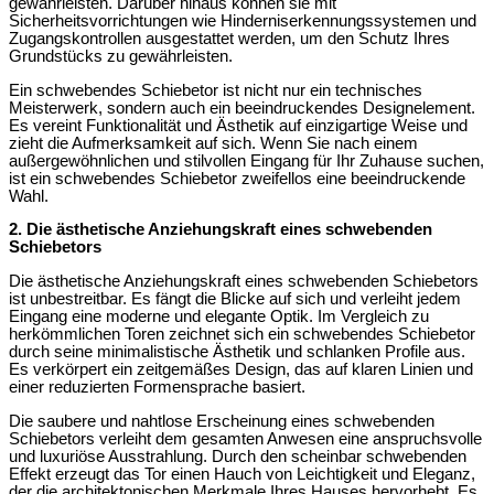
gewährleisten. Darüber hinaus können sie mit
Sicherheitsvorrichtungen wie Hinderniserkennungssystemen und
Zugangskontrollen ausgestattet werden, um den Schutz Ihres
Grundstücks zu gewährleisten.
Ein schwebendes Schiebetor ist nicht nur ein technisches
Meisterwerk, sondern auch ein beeindruckendes Designelement.
Es vereint Funktionalität und Ästhetik auf einzigartige Weise und
zieht die Aufmerksamkeit auf sich. Wenn Sie nach einem
außergewöhnlichen und stilvollen Eingang für Ihr Zuhause suchen,
ist ein schwebendes Schiebetor zweifellos eine beeindruckende
Wahl.
2. Die ästhetische Anziehungskraft eines schwebenden
Schiebetors
Die ästhetische Anziehungskraft eines schwebenden Schiebetors
ist unbestreitbar. Es fängt die Blicke auf sich und verleiht jedem
Eingang eine moderne und elegante Optik. Im Vergleich zu
herkömmlichen Toren zeichnet sich ein schwebendes Schiebetor
durch seine minimalistische Ästhetik und schlanken Profile aus.
Es verkörpert ein zeitgemäßes Design, das auf klaren Linien und
einer reduzierten Formensprache basiert.
Die saubere und nahtlose Erscheinung eines schwebenden
Schiebetors verleiht dem gesamten Anwesen eine anspruchsvolle
und luxuriöse Ausstrahlung. Durch den scheinbar schwebenden
Effekt erzeugt das Tor einen Hauch von Leichtigkeit und Eleganz,
der die architektonischen Merkmale Ihres Hauses hervorhebt. Es