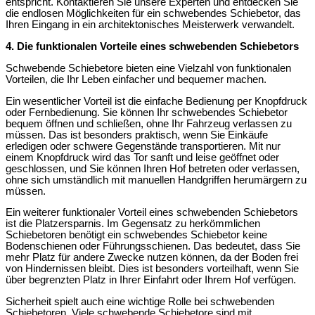
entspricht. Kontaktieren Sie unsere Experten und entdecken Sie
die endlosen Möglichkeiten für ein schwebendes Schiebetor, das
Ihren Eingang in ein architektonisches Meisterwerk verwandelt.
4. Die funktionalen Vorteile eines schwebenden Schiebetors
Schwebende Schiebetore bieten eine Vielzahl von funktionalen
Vorteilen, die Ihr Leben einfacher und bequemer machen.
Ein wesentlicher Vorteil ist die einfache Bedienung per Knopfdruck
oder Fernbedienung. Sie können Ihr schwebendes Schiebetor
bequem öffnen und schließen, ohne Ihr Fahrzeug verlassen zu
müssen. Das ist besonders praktisch, wenn Sie Einkäufe
erledigen oder schwere Gegenstände transportieren. Mit nur
einem Knopfdruck wird das Tor sanft und leise geöffnet oder
geschlossen, und Sie können Ihren Hof betreten oder verlassen,
ohne sich umständlich mit manuellen Handgriffen herumärgern zu
müssen.
Ein weiterer funktionaler Vorteil eines schwebenden Schiebetors
ist die Platzersparnis. Im Gegensatz zu herkömmlichen
Schiebetoren benötigt ein schwebendes Schiebetor keine
Bodenschienen oder Führungsschienen. Das bedeutet, dass Sie
mehr Platz für andere Zwecke nutzen können, da der Boden frei
von Hindernissen bleibt. Dies ist besonders vorteilhaft, wenn Sie
über begrenzten Platz in Ihrer Einfahrt oder Ihrem Hof verfügen.
Sicherheit spielt auch eine wichtige Rolle bei schwebenden
Schiebetoren. Viele schwebende Schiebetore sind mit