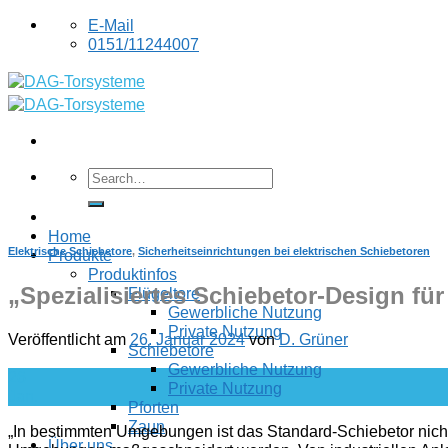
Skip
E-Mail
to
0151/11244007
content
Home
Elektrische Schiebetore
,
Sicherheitseinrichtungen bei elektrischen Schiebetoren
Produkte
Produktinfos
„Spezialisiertes Schiebetor-Design f
Flügeltore
Gewerbliche Nutzung
Private Nutzung
Veröffentlicht am
26. Januar 2024
von
D. Grüner
Schiebetore
Gewerbliche Nutzung
26
Private Nutzung
Jan.
Pforten
Zaun
„In bestimmten Umgebungen ist das Standard-Schiebetor nicht 
Über uns