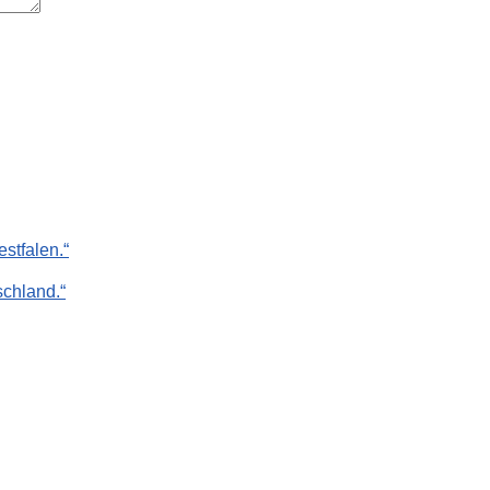
stfalen.“
chland.“