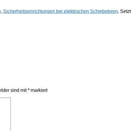
e
,
Sicherheitseinrichtungen bei elektrischen Schiebetoren
. Setz
elder sind mit
*
markiert