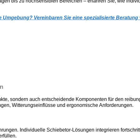
en bis zu hochsensiblen Bereichen – erfahren Sie, wie indivi
le Umgebung? Vereinbaren Sie eine spezialisierte Beratung 
en
kte, sondern auch entscheidende Komponenten für den reibungs
gen, Witterungseinflüsse und ergonomische Anforderungen.
rungen. Individuelle Schiebetor-Lösungen integrieren fortschritt
füllen.