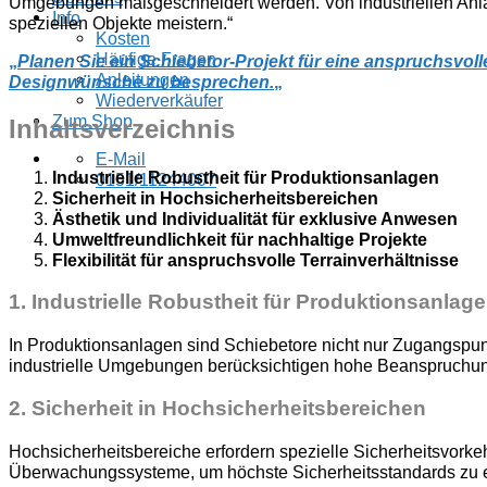
Umgebungen maßgeschneidert werden. Von industriellen Anlag
Info
speziellen Objekte meistern.“
Kosten
Häufige Fragen
„
Planen Sie ein Schiebetor-Projekt für eine anspruchsvol
Anleitungen
Designwünsche zu besprechen.
„
Wiederverkäufer
Zum Shop
Inhaltsverzeichnis
E-Mail
Industrielle Robustheit für Produktionsanlagen
0151/11244007
Sicherheit in Hochsicherheitsbereichen
Ästhetik und Individualität für exklusive Anwesen
Umweltfreundlichkeit für nachhaltige Projekte
Flexibilität für anspruchsvolle Terrainverhältnisse
1.
Industrielle Robustheit für Produktionsanlag
In Produktionsanlagen sind Schiebetore nicht nur Zugangspun
industrielle Umgebungen berücksichtigen hohe Beanspruchun
2.
Sicherheit in Hochsicherheitsbereichen
Hochsicherheitsbereiche erfordern spezielle Sicherheitsvorkeh
Überwachungssysteme, um höchste Sicherheitsstandards zu er