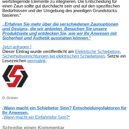
wertsteigernde Elemente zu integrieren. Die Entscheidung für
einen Zaun sollte gut durchdacht sein und auf den spezifischen
Bedürfnissen und der Umgebung des jeweiligen Grundstücks
basieren.“
„
Erfahren Sie mehr über die verschiedenen Zaunoptionen
und Designs, die wir anbieten. Besuchen Sie unsere
Produktseite und entdecken Sie, wie wir Ihr Anwesen mit
Sicherheit und Ästhetik ausstatten können
.“
Jetzt anfragen !
Dieser Eintrag wurde veröffentlicht am
Elektrische Schiebetore
,
Sicherheitseinrichtungen bei elektrischen Schiebetoren
. Setzte ein
Lesezeichen
permalink
.
D. Grüner
„
Wann macht ein Schiebetor Sinn? Entscheidungsfaktoren für
Ihr Anwesen
„
„Wann macht ein Einfahrtstor Sinn?“
Schreibe einen Kommentar