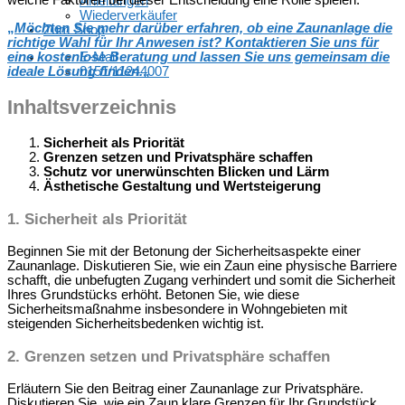
welche Faktoren bei dieser Entscheidung eine Rolle spielen.“
Anleitungen
Wiederverkäufer
„
Möchten Sie mehr darüber erfahren, ob eine Zaunanlage die
Zum Shop
richtige Wahl für Ihr Anwesen ist? Kontaktieren Sie uns für
eine kostenlose Beratung und lassen Sie uns gemeinsam die
E-Mail
ideale Lösung finden.
„
0151/11244007
Inhaltsverzeichnis
Sicherheit als Priorität
Grenzen setzen und Privatsphäre schaffen
Schutz vor unerwünschten Blicken und Lärm
Ästhetische Gestaltung und Wertsteigerung
1.
Sicherheit als Priorität
Beginnen Sie mit der Betonung der Sicherheitsaspekte einer
Zaunanlage. Diskutieren Sie, wie ein Zaun eine physische Barriere
schafft, die unbefugten Zugang verhindert und somit die Sicherheit
Ihres Grundstücks erhöht. Betonen Sie, wie diese
Sicherheitsmaßnahme insbesondere in Wohngebieten mit
steigenden Sicherheitsbedenken wichtig ist.
2.
Grenzen setzen und Privatsphäre schaffen
Erläutern Sie den Beitrag einer Zaunanlage zur Privatsphäre.
Diskutieren Sie, wie ein Zaun klare Grenzen für Ihr Grundstück