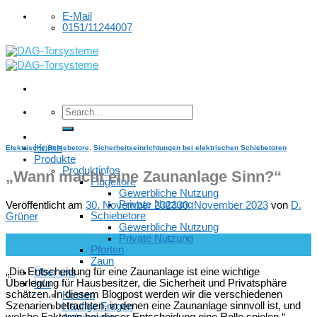
Skip
E-Mail
to
0151/11244007
content
Home
Elektrische Schiebetore
,
Sicherheitseinrichtungen bei elektrischen Schiebetoren
Produkte
Produktinfos
„Wann macht eine Zaunanlage Sinn?“
Flügeltore
Gewerbliche Nutzung
Private Nutzung
Veröffentlicht am
30. November 2023
30. November 2023
von
D.
Schiebetore
Grüner
Gewerbliche Nutzung
Private Nutzung
30
Pforten
Nov.
Zaun
„Die Entscheidung für eine Zaunanlage ist eine wichtige
Über uns
Überlegung für Hausbesitzer, die Sicherheit und Privatsphäre
Info
schätzen. In diesem Blogpost werden wir die verschiedenen
Kosten
Szenarien betrachten, in denen eine Zaunanlage sinnvoll ist, und
Häufige Fragen