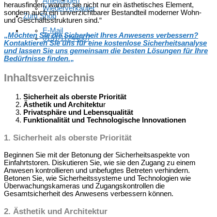
Anleitungen
herausfinden, warum sie nicht nur ein ästhetisches Element,
Wiederverkäufer
sondern auch ein unverzichtbarer Bestandteil moderner Wohn-
Zum Shop
und Geschäftsstrukturen sind.“
E-Mail
„
Möchten Sie die Sicherheit Ihres Anwesens verbessern?
0151/11244007
Kontaktieren Sie uns für eine kostenlose Sicherheitsanalyse
und lassen Sie uns gemeinsam die besten Lösungen für Ihre
Bedürfnisse finden.
„
Inhaltsverzeichnis
Sicherheit als oberste Priorität
Ästhetik und Architektu
r
Privatsphäre und Lebensqualität
Funktionalität und Technologische Innovationen
1.
Sicherheit als oberste Priorität
Beginnen Sie mit der Betonung der Sicherheitsaspekte von
Einfahrtstoren. Diskutieren Sie, wie sie den Zugang zu einem
Anwesen kontrollieren und unbefugtes Betreten verhindern.
Betonen Sie, wie Sicherheitssysteme und Technologien wie
Überwachungskameras und Zugangskontrollen die
Gesamtsicherheit des Anwesens verbessern können.
2.
Ästhetik und Architektu
r