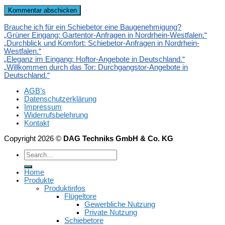
Brauche ich für ein Schiebetor eine Baugenehmigung?
„Grüner Eingang: Gartentor-Anfragen in Nordrhein-Westfalen.“
„Durchblick und Komfort: Schiebetor-Anfragen in Nordrhein-
Westfalen.“
„Eleganz im Eingang: Hoftor-Angebote in Deutschland.“
„Willkommen durch das Tor: Durchgangstor-Angebote in
Deutschland.“
AGB’s
Datenschutzerklärung
Impressum
Widerrufsbelehrung
Kontakt
Copyright 2026 ©
DAG Techniks GmbH & Co. KG
Home
Produkte
Produktinfos
Flügeltore
Gewerbliche Nutzung
Private Nutzung
Schiebetore