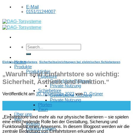
Skip
E-Mail
to
0151/11244007
content
Home
Elektrische Schiebetore
,
Sicherheitseinrichtungen bei elektrischen Schiebetoren
Produkte
Produktinfos
„
Warum sind Einfahrtstore so wichtig:
Flügeltore
Sicherheit, Ästhetik und Funktion
.“
Gewerbliche Nutzung
Private Nutzung
Schiebetore
Veröffentlicht am
30. November 2023
von
D. Grüner
Gewerbliche Nutzung
Private Nutzung
30
Pforten
Nov.
Zaun
Über uns
„Einfahrtstore sind mehr als nur physische Barrieren – sie spielen
Info
eine entscheidende Rolle bei der Gestaltung, Sicherung und
Kosten
Funktionalität eines Anwesens. In diesem Blogpost werden wir die
Häufige Fragen
zentrale Bedeutung von Einfahrtstoren erkunden und