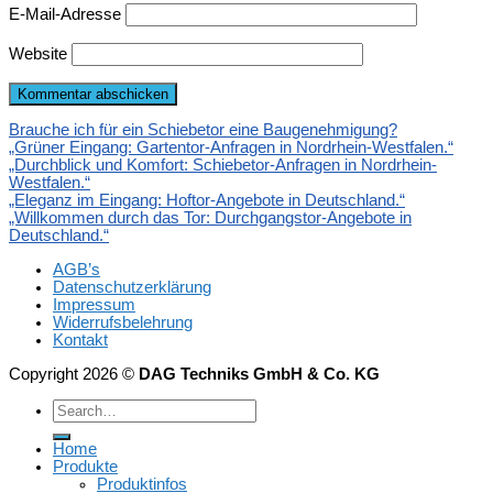
E-Mail-Adresse
Website
Brauche ich für ein Schiebetor eine Baugenehmigung?
„Grüner Eingang: Gartentor-Anfragen in Nordrhein-Westfalen.“
„Durchblick und Komfort: Schiebetor-Anfragen in Nordrhein-
Westfalen.“
„Eleganz im Eingang: Hoftor-Angebote in Deutschland.“
„Willkommen durch das Tor: Durchgangstor-Angebote in
Deutschland.“
AGB’s
Datenschutzerklärung
Impressum
Widerrufsbelehrung
Kontakt
Copyright 2026 ©
DAG Techniks GmbH & Co. KG
Home
Produkte
Produktinfos