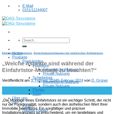
Skip
E-Mail
to
0151/11244007
content
Home
Elektrische Schiebetore
,
Sicherheitseinrichtungen bei elektrischen Schiebetoren
Produkte
Produktinfos
„Welche Aspekte sind während der
Flügeltore
Einfahrtstor-Montage zu beachten?“
Gewerbliche Nutzung
Private Nutzung
Schiebetore
Veröffentlicht am
9. Februar 2024
9. Februar 2024
von
D. Grüner
Gewerbliche Nutzung
Private Nutzung
09
Pforten
Feb.
Zaun
Über uns
„Die Montage eines Einfahrtstors ist ein wichtiger Schritt, der nicht
Info
nur die Funktionalität, sondern auch den ästhetischen Wert Ihrer
Kosten
Immobilie beeinflusst. Ein sorgfältiger und präziser
Häufige Fragen
Installationsprozess ist entscheidend, um ein langlebiges und