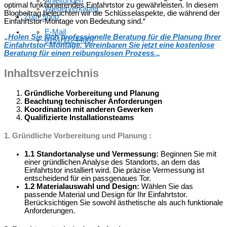
Anleitungen
optimal funktionierendes Einfahrtstor zu gewährleisten. In diesem
Wiederverkäufer
Blogbeitrag beleuchten wir die Schlüsselaspekte, die während der
Zum Shop
Einfahrtstor-Montage von Bedeutung sind.“
E-Mail
„
Holen Sie sich professionelle Beratung für die Planung Ihrer
0151/11244007
Einfahrtstor-Montage. Vereinbaren Sie jetzt eine kostenlose
Beratung für einen reibungslosen Prozess.
„
Inhaltsverzeichnis
Gründliche Vorbereitung und Planung
Beachtung technischer Anforderungen
Koordination mit anderen Gewerken
Qualifizierte Installationsteams
1. Gründliche Vorbereitung und Planung :
1.1 Standortanalyse und Vermessung:
Beginnen Sie mit
einer gründlichen Analyse des Standorts, an dem das
Einfahrtstor installiert wird. Die präzise Vermessung ist
entscheidend für ein passgenaues Tor.
1.2 Materialauswahl und Design:
Wählen Sie das
passende Material und Design für Ihr Einfahrtstor.
Berücksichtigen Sie sowohl ästhetische als auch funktionale
Anforderungen.