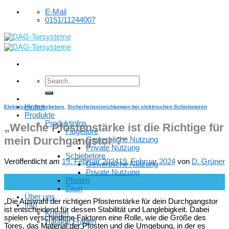
Skip
E-Mail
to
0151/11244007
content
Home
Elektrische Schiebetore
,
Sicherheitseinrichtungen bei elektrischen Schiebetoren
Produkte
Produktinfos
„Welche Pfostenstärke ist die Richtige für
Flügeltore
mein Durchgangstor ?“
Gewerbliche Nutzung
Private Nutzung
Schiebetore
Veröffentlicht am
19. Februar 2024
19. Februar 2024
von
D. Grüner
Gewerbliche Nutzung
Private Nutzung
19
Pforten
Feb.
Zaun
Über uns
„Die Auswahl der richtigen Pfostenstärke für dein Durchgangstor
Info
ist entscheidend für dessen Stabilität und Langlebigkeit. Dabei
Kosten
spielen verschiedene Faktoren eine Rolle, wie die Größe des
Häufige Fragen
Tores, das Material der Pfosten und die Umgebung, in der es