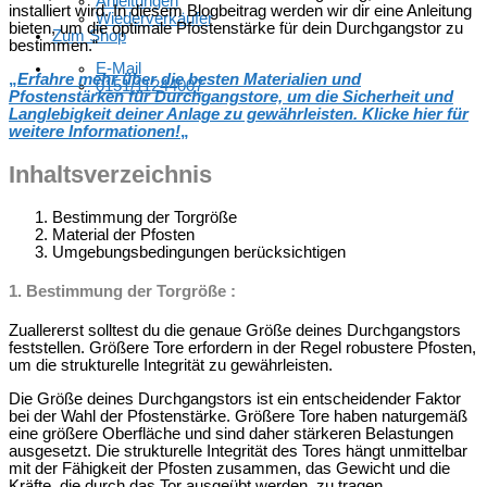
Anleitungen
installiert wird. In diesem Blogbeitrag werden wir dir eine Anleitung
Wiederverkäufer
bieten, um die optimale Pfostenstärke für dein Durchgangstor zu
Zum Shop
bestimmen.“
E-Mail
„
Erfahre mehr über die besten Materialien und
0151/11244007
Pfostenstärken für Durchgangstore, um die Sicherheit und
Langlebigkeit deiner Anlage zu gewährleisten. Klicke hier für
weitere Informationen!
„
Inhaltsverzeichnis
Bestimmung der Torgröße
Material der Pfosten
Umgebungsbedingungen berücksichtigen
1. Bestimmung der Torgröße :
Zuallererst solltest du die genaue Größe deines Durchgangstors
feststellen. Größere Tore erfordern in der Regel robustere Pfosten,
um die strukturelle Integrität zu gewährleisten.
Die Größe deines Durchgangstors ist ein entscheidender Faktor
bei der Wahl der Pfostenstärke. Größere Tore haben naturgemäß
eine größere Oberfläche und sind daher stärkeren Belastungen
ausgesetzt. Die strukturelle Integrität des Tores hängt unmittelbar
mit der Fähigkeit der Pfosten zusammen, das Gewicht und die
Kräfte, die durch das Tor ausgeübt werden, zu tragen.