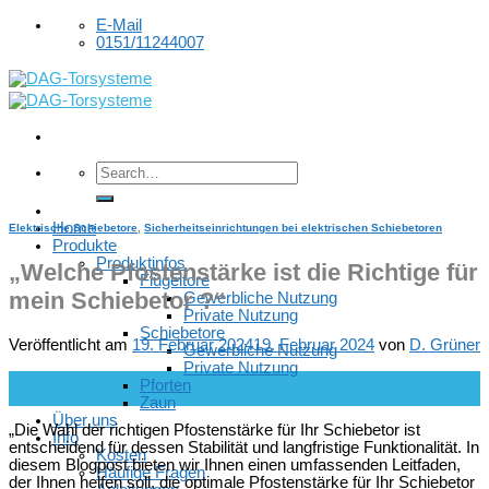
Skip
E-Mail
to
0151/11244007
content
Home
Elektrische Schiebetore
,
Sicherheitseinrichtungen bei elektrischen Schiebetoren
Produkte
Produktinfos
„Welche Pfostenstärke ist die Richtige für
Flügeltore
mein Schiebetor ?“
Gewerbliche Nutzung
Private Nutzung
Schiebetore
Veröffentlicht am
19. Februar 2024
19. Februar 2024
von
D. Grüner
Gewerbliche Nutzung
Private Nutzung
19
Pforten
Feb.
Zaun
Über uns
„Die Wahl der richtigen Pfostenstärke für Ihr Schiebetor ist
Info
entscheidend für dessen Stabilität und langfristige Funktionalität. In
Kosten
diesem Blogpost bieten wir Ihnen einen umfassenden Leitfaden,
Häufige Fragen
der Ihnen helfen soll, die optimale Pfostenstärke für Ihr Schiebetor