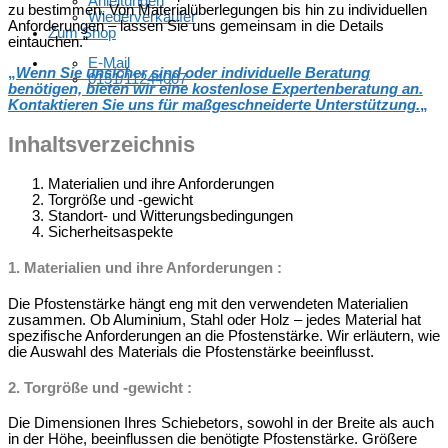
Anleitungen
zu bestimmen. Von Materialüberlegungen bis hin zu individuellen
Wiederverkäufer
Anforderungen – lassen Sie uns gemeinsam in die Details
Zum Shop
eintauchen.“
E-Mail
„
Wenn Sie unsicher sind oder individuelle Beratung
0151/11244007
benötigen, bieten wir eine kostenlose Expertenberatung an.
Kontaktieren Sie uns für maßgeschneiderte Unterstützung.
„
Inhaltsverzeichnis
Materialien und ihre Anforderungen
Torgröße und -gewicht
Standort- und Witterungsbedingungen
Sicherheitsaspekte
1. Materialien und ihre Anforderungen :
Die Pfostenstärke hängt eng mit den verwendeten Materialien
zusammen. Ob Aluminium, Stahl oder Holz – jedes Material hat
spezifische Anforderungen an die Pfostenstärke. Wir erläutern, wie
die Auswahl des Materials die Pfostenstärke beeinflusst.
2. Torgröße und -gewicht :
Die Dimensionen Ihres Schiebetors, sowohl in der Breite als auch
in der Höhe, beeinflussen die benötigte Pfostenstärke. Größere