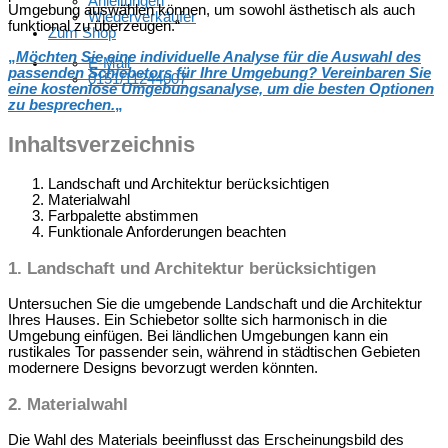
Anleitungen
Umgebung auswählen können, um sowohl ästhetisch als auch
Wiederverkäufer
funktional zu überzeugen.“
Zum Shop
„
Möchten Sie eine individuelle Analyse für die Auswahl des
E-Mail
passenden Schiebetors für Ihre Umgebung? Vereinbaren Sie
0151/11244007
eine kostenlose Umgebungsanalyse, um die besten Optionen
zu besprechen.
„
Inhaltsverzeichnis
Landschaft und Architektur berücksichtigen
Materialwahl
Farbpalette abstimmen
Funktionale Anforderungen beachten
1. Landschaft und Architektur berücksichtigen
Untersuchen Sie die umgebende Landschaft und die Architektur
Ihres Hauses. Ein Schiebetor sollte sich harmonisch in die
Umgebung einfügen. Bei ländlichen Umgebungen kann ein
rustikales Tor passender sein, während in städtischen Gebieten
modernere Designs bevorzugt werden könnten.
2. Materialwahl
Die Wahl des Materials beeinflusst das Erscheinungsbild des