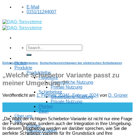
Skip
E-Mail
to
0151/11244007
content
Home
Elektrische Schiebetore
,
Sicherheitseinrichtungen bei elektrischen Schiebetoren
Produkte
Produktinfos
„Welche Schiebetor Variante passt zu
Flügeltore
meiner Umgebung ?“
Gewerbliche Nutzung
Private Nutzung
Schiebetore
Veröffentlicht am
1. Februar 2024
1. Februar 2024
von
D. Grüner
Gewerbliche Nutzung
Private Nutzung
01
Pforten
Feb.
Zaun
Über uns
„Die Wahl der richtigen Schiebetor-Variante ist nicht nur eine Frage
Info
der Funktionalität, sondern auch der Integration in Ihre Umgebung.
Kosten
In diesem Blogbeitrag werden wir darüber sprechen, wie Sie die
Häufige Fragen
perfekte Schiebetor-Variante für Ihr Grundstück und Ihre