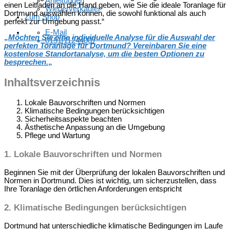
Anleitungen
einen Leitfaden an die Hand geben, wie Sie die ideale Toranlage für
Wiederverkäufer
Dortmund auswählen können, die sowohl funktional als auch
Zum Shop
perfekt zur Umgebung passt.“
E-Mail
„
Möchten Sie eine individuelle Analyse für die Auswahl der
0151/11244007
perfekten Toranlage für Dortmund? Vereinbaren Sie eine
kostenlose Standortanalyse, um die besten Optionen zu
besprechen.
„
Inhaltsverzeichnis
Lokale Bauvorschriften und Normen
Klimatische Bedingungen berücksichtigen
Sicherheitsaspekte beachten
Ästhetische Anpassung an die Umgebung
Pflege und Wartung
1. Lokale Bauvorschriften und Normen
Beginnen Sie mit der Überprüfung der lokalen Bauvorschriften und
Normen in Dortmund. Dies ist wichtig, um sicherzustellen, dass
Ihre Toranlage den örtlichen Anforderungen entspricht
2. Klimatische Bedingungen berücksichtigen
Dortmund hat unterschiedliche klimatische Bedingungen im Laufe