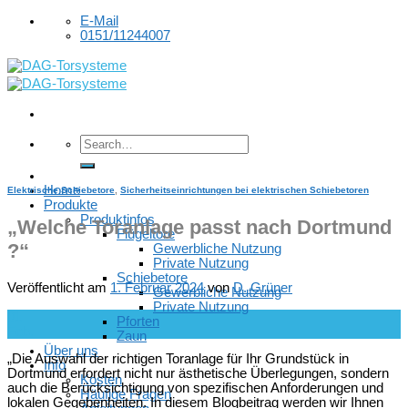
Skip
E-Mail
to
0151/11244007
content
Home
Elektrische Schiebetore
,
Sicherheitseinrichtungen bei elektrischen Schiebetoren
Produkte
Produktinfos
„Welche Toranlage passt nach Dortmund
Flügeltore
?“
Gewerbliche Nutzung
Private Nutzung
Schiebetore
Veröffentlicht am
1. Februar 2024
von
D. Grüner
Gewerbliche Nutzung
Private Nutzung
01
Pforten
Feb.
Zaun
Über uns
„Die Auswahl der richtigen Toranlage für Ihr Grundstück in
Info
Dortmund erfordert nicht nur ästhetische Überlegungen, sondern
Kosten
auch die Berücksichtigung von spezifischen Anforderungen und
Häufige Fragen
lokalen Gegebenheiten. In diesem Blogbeitrag werden wir Ihnen