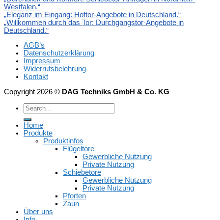
Westfalen.“
„Eleganz im Eingang: Hoftor-Angebote in Deutschland.“
„Willkommen durch das Tor: Durchgangstor-Angebote in
Deutschland.“
AGB’s
Datenschutzerklärung
Impressum
Widerrufsbelehrung
Kontakt
Copyright 2026 ©
DAG Techniks GmbH & Co. KG
Home
Produkte
Produktinfos
Flügeltore
Gewerbliche Nutzung
Private Nutzung
Schiebetore
Gewerbliche Nutzung
Private Nutzung
Pforten
Zaun
Über uns
Info