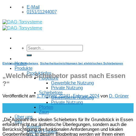
Skip
E-Mail
to
0151/11244007
content
Home
Elektrische Schiebetore
,
Sicherheitseinrichtungen bei elektrischen Schiebetoren
Produkte
Produktinfos
„Welches Schiebetor passt nach Essen
Flügeltore
?“
Gewerbliche Nutzung
Private Nutzung
Schiebetore
Veröffentlicht am
1. Februar 2024
1. Februar 2024
von
D. Grüner
Gewerbliche Nutzung
Private Nutzung
01
Pforten
Feb.
Zaun
Über uns
„Die Auswahl des idealen Schiebetors für Ihr Grundstück in Essen
Info
erfordert nicht nur ästhetische Überlegungen, sondern auch die
Kosten
Berücksichtigung der funktionalen Anforderungen und lokalen
Häufige Fragen
Gegebenheiten. In diesem Blogbeitrag werden wir Ihnen einen