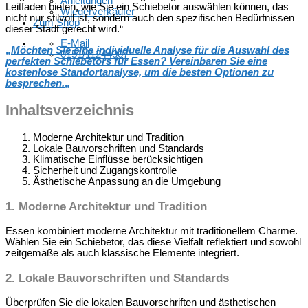
Anleitungen
Leitfaden bieten, wie Sie ein Schiebetor auswählen können, das
Wiederverkäufer
nicht nur stilvoll ist, sondern auch den spezifischen Bedürfnissen
Zum Shop
dieser Stadt gerecht wird.“
E-Mail
„
Möchten Sie eine individuelle Analyse für die Auswahl des
0151/11244007
perfekten Schiebetors für Essen? Vereinbaren Sie eine
kostenlose Standortanalyse, um die besten Optionen zu
besprechen.
„
Inhaltsverzeichnis
Moderne Architektur und Tradition
Lokale Bauvorschriften und Standards
Klimatische Einflüsse berücksichtigen
Sicherheit und Zugangskontrolle
Ästhetische Anpassung an die Umgebung
1. Moderne Architektur und Tradition
Essen kombiniert moderne Architektur mit traditionellem Charme.
Wählen Sie ein Schiebetor, das diese Vielfalt reflektiert und sowohl
zeitgemäße als auch klassische Elemente integriert.
2. Lokale Bauvorschriften und Standards
Überprüfen Sie die lokalen Bauvorschriften und ästhetischen