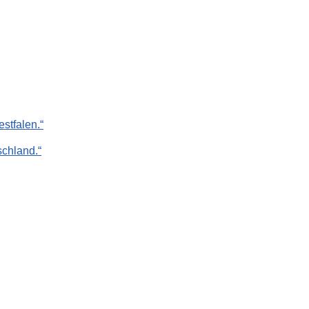
stfalen.“
chland.“