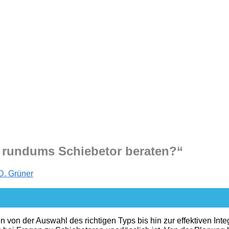
 rundums Schiebetor beraten?“
D. Grüner
 von der Auswahl des richtigen Typs bis hin zur effektiven Inte