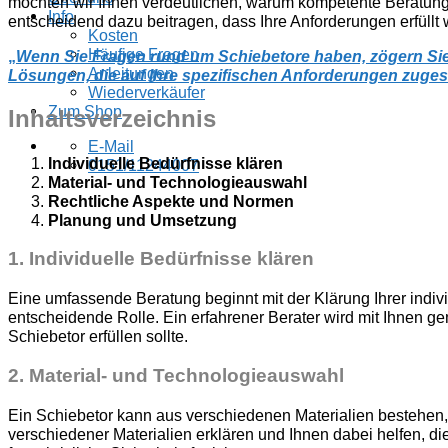
möchten wir Ihnen verdeutlichen, warum kompetente Beratung 
Info
entscheidend dazu beitragen, dass Ihre Anforderungen erfüllt w
Kosten
Häufige Fragen
„
Wenn Sie Fragen rund um Schiebetore haben, zögern Sie 
Anleitungen
Lösungen, die auf Ihre spezifischen Anforderungen zuges
Wiederverkäufer
Zum Shop
Inhaltsverzeichnis
E-Mail
Individuelle Bedürfnisse klären
0151/11244007
Material- und Technologieauswahl
Rechtliche Aspekte und Normen
Planung und Umsetzung
1. Individuelle Bedürfnisse klären
Eine umfassende Beratung beginnt mit der Klärung Ihrer indivi
entscheidende Rolle. Ein erfahrener Berater wird mit Ihnen ge
Schiebetor erfüllen sollte.
2. Material- und Technologieauswahl
Ein Schiebetor kann aus verschiedenen Materialien bestehen, 
verschiedener Materialien erklären und Ihnen dabei helfen, di