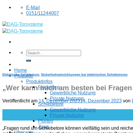
Skip
E-Mail
to
0151/11244007
content
Home
Elektrische Schiebetore
,
Sicherheitseinrichtungen bei elektrischen Schiebetoren
Produkte
Produktinfos
„Wer kann mich am besten bei Fragen
Flügeltore
Gewerbliche Nutzung
Private Nutzung
Veröffentlicht am
14. Dezember 2023
14. Dezember 2023
von
Schiebetore
Gewerbliche Nutzung
14
Private Nutzung
Dez.
Pforten
Zaun
„Fragen rund um Schiebetore können vielfältig sein und reichen
Über uns