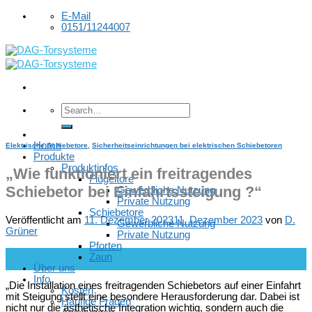
Skip
E-Mail
to
0151/11244007
content
Home
Elektrische Schiebetore
,
Sicherheitseinrichtungen bei elektrischen Schiebetoren
Produkte
Produktinfos
„Wie funktioniert ein freitragendes
Flügeltore
Schiebetor bei Einfahrtssteigung ?“
Gewerbliche Nutzung
Private Nutzung
Schiebetore
Veröffentlicht am
11. Dezember 2023
11. Dezember 2023
von
D.
Gewerbliche Nutzung
Grüner
Private Nutzung
Pforten
11
Zaun
Dez.
Über uns
Info
„Die Installation eines freitragenden Schiebetors auf einer Einfahrt
Kosten
mit Steigung stellt eine besondere Herausforderung dar. Dabei ist
Häufige Fragen
nicht nur die ästhetische Integration wichtig, sondern auch die