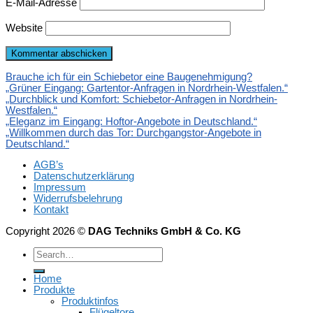
E-Mail-Adresse
Website
Brauche ich für ein Schiebetor eine Baugenehmigung?
„Grüner Eingang: Gartentor-Anfragen in Nordrhein-Westfalen.“
„Durchblick und Komfort: Schiebetor-Anfragen in Nordrhein-
Westfalen.“
„Eleganz im Eingang: Hoftor-Angebote in Deutschland.“
„Willkommen durch das Tor: Durchgangstor-Angebote in
Deutschland.“
AGB’s
Datenschutzerklärung
Impressum
Widerrufsbelehrung
Kontakt
Copyright 2026 ©
DAG Techniks GmbH & Co. KG
Home
Produkte
Produktinfos
Flügeltore