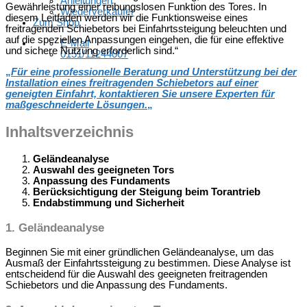
Anleitungen
Gewährleistung einer reibungslosen Funktion des Tores. In
Wiederverkäufer
diesem Leitfaden werden wir die Funktionsweise eines
Zum Shop
freitragenden Schiebetors bei Einfahrtssteigung beleuchten und
auf die speziellen Anpassungen eingehen, die für eine effektive
E-Mail
und sichere Nutzung erforderlich sind.“
0151/11244007
„
Für eine professionelle Beratung und Unterstützung bei der
Installation eines freitragenden Schiebetors auf einer
geneigten Einfahrt, kontaktieren Sie unsere Experten für
maßgeschneiderte Lösungen.
„
Inhaltsverzeichnis
Geländeanalyse
Auswahl des geeigneten Tors
Anpassung des Fundaments
Berücksichtigung der Steigung beim Torantrieb
Endabstimmung und Sicherheit
1. Geländeanalyse
Beginnen Sie mit einer gründlichen Geländeanalyse, um das
Ausmaß der Einfahrtssteigung zu bestimmen. Diese Analyse ist
entscheidend für die Auswahl des geeigneten freitragenden
Schiebetors und die Anpassung des Fundaments.