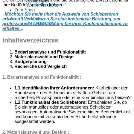
Sie ein Schiebetor kaufen und die bestmögliche Entscheidung für
Anleitungen
Ihre Bedürfnisse treffen können.“
Wiederverkäufer
Zum Shop
„
Möchten Sie mehr über die Auswahl von Schiebetoren
erfahren? Vereinbaren Sie eine kostenlose Beratung, um
E-Mail
professionelle Unterstützung bei Ihrer Kaufentscheidung zu
0151/11244007
erhalten.
„
Inhaltsverzeichnis
Bedarfsanalyse und Funktionalität
Materialauswahl und Design
Budgetplanung
Recherche und Vergleich
1. Bedarfsanalyse und Funktionalität :
1.1 Identifikation Ihrer Anforderungen:
Klarheit über den
Hauptzweck des Schiebetors schaffen. Geht es um
Sicherheit, Privatsphäre oder eine Kombination aus beiden?
1.2 Funktionalität des Schiebetors:
Entscheiden Sie, ob
Sie ein manuelles oder automatisches Schiebetor
bevorzugen. Automatisierte Systeme bieten Bequemlichkeit
und können mit verschiedenen Sicherheitsfunktionen
ausgestattet werden.
2. Materialauswahl und Design :