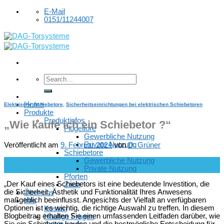
Skip
E-Mail
to
0151/11244007
content
Home
Elektrische Schiebetore
,
Sicherheitseinrichtungen bei elektrischen Schiebetoren
Produkte
Produktinfos
„Wie kaufe ich ein Schiebetor ?“
Flügeltore
Gewerbliche Nutzung
Private Nutzung
Veröffentlicht am
9. Februar 2024
von
D. Grüner
Schiebetore
Gewerbliche Nutzung
09
Private Nutzung
Feb.
Pforten
„Der Kauf eines Schiebetors ist eine bedeutende Investition, die
Zaun
die Sicherheit, Ästhetik und Funktionalität Ihres Anwesens
Über uns
maßgeblich beeinflusst. Angesichts der Vielfalt an verfügbaren
Info
Optionen ist es wichtig, die richtige Auswahl zu treffen. In diesem
Kosten
Blogbeitrag erhalten Sie einen umfassenden Leitfaden darüber, wie
Häufige Fragen