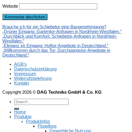
Website
Brauche ich für ein Schiebetor eine Baugenehmigung?
„Grüner Eingang: Gartentor-Anfragen in Nordrhein-Westfalen.“
„Durchblick und Komfort: Schiebetor-Anfragen in Nordrhein-
Westfalen.“
„Eleganz im Eingang: Hoftor-Angebote in Deutschland.“
„Willkommen durch das Tor: Durchgangstor-Angebote in
Deutschland.“
AGB’s
Datenschutzerklärung
Impressum
Widerrufsbelehrung
Kontakt
Copyright 2026 ©
DAG Techniks GmbH & Co. KG
Home
Produkte
Produktinfos
Flügeltore
Gewerbliche Nutzung