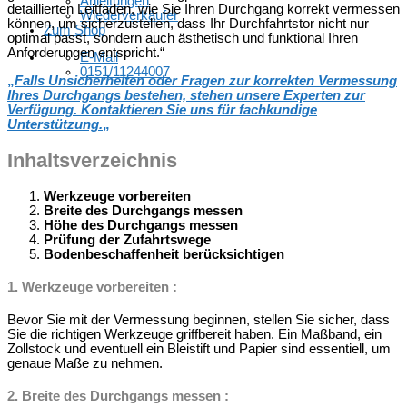
Anleitungen
detaillierten Leitfaden, wie Sie Ihren Durchgang korrekt vermessen
Wiederverkäufer
können, um sicherzustellen, dass Ihr Durchfahrtstor nicht nur
Zum Shop
optimal passt, sondern auch ästhetisch und funktional Ihren
Anforderungen entspricht.“
E-Mail
0151/11244007
„
Falls Unsicherheiten oder Fragen zur korrekten Vermessung
Ihres Durchgangs bestehen, stehen unsere Experten zur
Verfügung. Kontaktieren Sie uns für fachkundige
Unterstützung.
„
Inhaltsverzeichnis
Werkzeuge vorbereiten
Breite des Durchgangs messen
Höhe des Durchgangs messen
Prüfung der Zufahrtswege
Bodenbeschaffenheit berücksichtigen
1.
Werkzeuge vorbereiten
:
Bevor Sie mit der Vermessung beginnen, stellen Sie sicher, dass
Sie die richtigen Werkzeuge griffbereit haben. Ein Maßband, ein
Zollstock und eventuell ein Bleistift und Papier sind essentiell, um
genaue Maße zu nehmen.
2.
Breite des Durchgangs messen
: