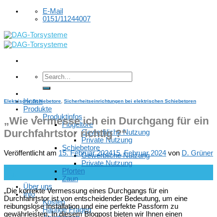
Skip
E-Mail
to
0151/11244007
content
Home
Elektrische Schiebetore
,
Sicherheitseinrichtungen bei elektrischen Schiebetoren
Produkte
Produktinfos
„Wie vermesse ich ein Durchgang für ein
Flügeltore
Durchfahrtstor richtig ?“
Gewerbliche Nutzung
Private Nutzung
Schiebetore
Veröffentlicht am
15. Februar 2024
15. Februar 2024
von
D. Grüner
Gewerbliche Nutzung
Private Nutzung
15
Pforten
Feb.
Zaun
Über uns
„Die korrekte Vermessung eines Durchgangs für ein
Info
Durchfahrtstor ist von entscheidender Bedeutung, um eine
Kosten
reibungslose Installation und eine perfekte Passform zu
Häufige Fragen
gewährleisten. In diesem Blogpost bieten wir Ihnen einen