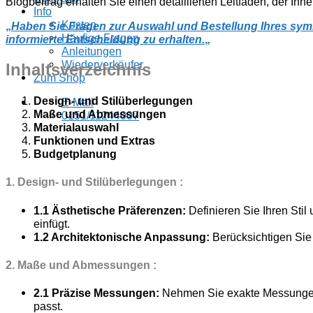
Blogbeitrag erhalten Sie einen detaillierten Leitfaden, der Ihn
Info
Kosten
„
Haben Sie Fragen zur Auswahl und Bestellung Ihres symm
Häufige Fragen
informierte Entscheidung zu erhalten.
„
Anleitungen
Wiederverkäufer
Inhaltsverzeichnis
Zum Shop
Design- und Stilüberlegungen
E-Mail
Maße und Abmessungen
0151/11244007
Materialauswahl
Funktionen und Extras
Budgetplanung
1. Design- und Stilüberlegungen :
1.1 Ästhetische Präferenzen:
Definieren Sie Ihren Stil
einfügt.
1.2 Architektonische Anpassung:
Berücksichtigen Sie 
2. Maße und Abmessungen :
2.1 Präzise Messungen:
Nehmen Sie exakte Messungen d
passt.