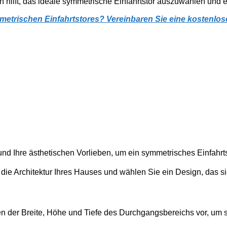
en hilft, das ideale symmetrische Einfahrtstor auszuwählen und er
etrischen Einfahrtstores? Vereinbaren Sie eine kostenlose
 und Ihre ästhetischen Vorlieben, um ein symmetrisches Einfah
die Architektur Ihres Hauses und wählen Sie ein Design, das sic
er Breite, Höhe und Tiefe des Durchgangsbereichs vor, um sic