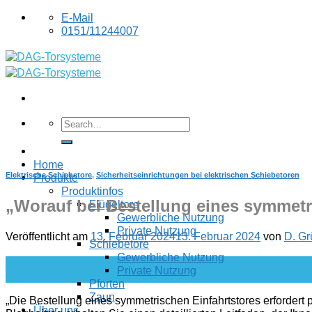
Skip
E-Mail
to
0151/11244007
content
Home
Elektrische Schiebetore
,
Sicherheitseinrichtungen bei elektrischen Schiebetoren
Produkte
Produktinfos
„Worauf bei Bestellung eines symmetr
Flügeltore
Gewerbliche Nutzung
Private Nutzung
Veröffentlicht am
13. Februar 2024
13. Februar 2024
von
D. Gr
Schiebetore
Gewerbliche Nutzung
13
Private Nutzung
Feb.
Pforten
Zaun
„Die Bestellung eines symmetrischen Einfahrtstores erforder
Über uns