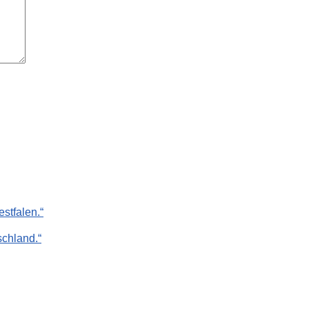
stfalen.“
chland.“