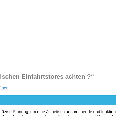
ischen Einfahrtstores achten ?“
üner
t präzise Planung, um eine ästhetisch ansprechende und funkti