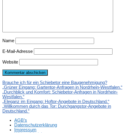
Name
E-Mail-Adresse
Website
Brauche ich für ein Schiebetor eine Baugenehmigung?
„Grüner Eingang: Gartentor-Anfragen in Nordrhein-Westfalen.“
„Durchblick und Komfort: Schiebetor-Anfragen in Nordrhein-
Westfalen.“
„Eleganz im Eingang: Hoftor-Angebote in Deutschland.“
„Willkommen durch das Tor: Durchgangstor-Angebote in
Deutschland.“
AGB’s
Datenschutzerklärung
Impressum