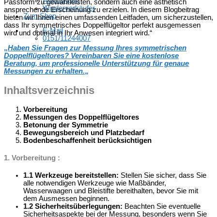
Anleitungen
Passform zu gewährleisten, sondern auch eine ästhetisch
Wiederverkäufer
ansprechende Erscheinung zu erzielen. In diesem Blogbeitrag
Zum Shop
bieten wir Ihnen einen umfassenden Leitfaden, um sicherzustellen,
dass Ihr symmetrisches Doppelflügeltor perfekt ausgemessen
E-Mail
wird und optimal in Ihr Anwesen integriert wird.“
0151/11244007
„
Haben Sie Fragen zur Messung Ihres symmetrischen
Doppelflügeltores? Vereinbaren Sie eine kostenlose
Beratung, um professionelle Unterstützung für genaue
Messungen zu erhalten.
„
Inhaltsverzeichnis
Vorbereitung
Messungen des Doppelflügeltores
Betonung der Symmetrie
Bewegungsbereich und Platzbedarf
Bodenbeschaffenheit berücksichtigen
1. Vorbereitung :
1.1 Werkzeuge bereitstellen:
Stellen Sie sicher, dass Sie
alle notwendigen Werkzeuge wie Maßbänder,
Wasserwaagen und Bleistifte bereithalten, bevor Sie mit
dem Ausmessen beginnen.
1.2 Sicherheitsüberlegungen:
Beachten Sie eventuelle
Sicherheitsaspekte bei der Messung, besonders wenn Sie