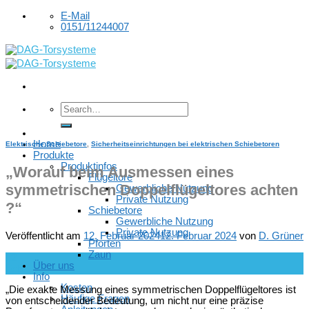
Skip
E-Mail
to
0151/11244007
content
Home
Elektrische Schiebetore
,
Sicherheitseinrichtungen bei elektrischen Schiebetoren
Produkte
Produktinfos
„Worauf beim Ausmessen eines
Flügeltore
symmetrischen Doppelflügeltores achten
Gewerbliche Nutzung
Private Nutzung
?“
Schiebetore
Gewerbliche Nutzung
Private Nutzung
Veröffentlicht am
12. Februar 2024
12. Februar 2024
von
D. Grüner
Pforten
Zaun
12
Über uns
Feb.
Info
Kosten
„Die exakte Messung eines symmetrischen Doppelflügeltores ist
Häufige Fragen
von entscheidender Bedeutung, um nicht nur eine präzise