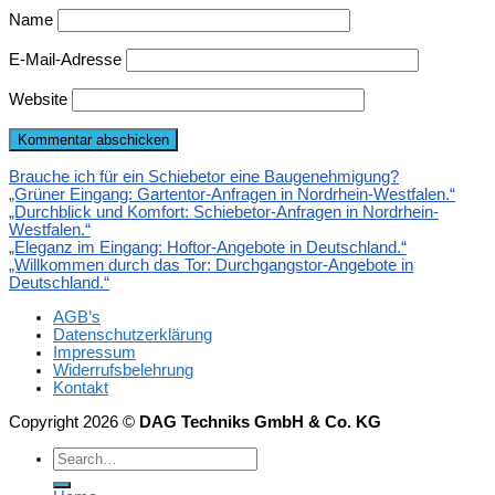
Name
E-Mail-Adresse
Website
Brauche ich für ein Schiebetor eine Baugenehmigung?
„Grüner Eingang: Gartentor-Anfragen in Nordrhein-Westfalen.“
„Durchblick und Komfort: Schiebetor-Anfragen in Nordrhein-
Westfalen.“
„Eleganz im Eingang: Hoftor-Angebote in Deutschland.“
„Willkommen durch das Tor: Durchgangstor-Angebote in
Deutschland.“
AGB’s
Datenschutzerklärung
Impressum
Widerrufsbelehrung
Kontakt
Copyright 2026 ©
DAG Techniks GmbH & Co. KG