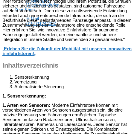
Anleitungen
ihrer fortschrittlichen Technologie und ihrem Potenzial, die Straßen
Wiederverkäufer
sicherer und effizienter zu gestalten, sind autonome Fahrzeuge
Zum Shop
auf dem Vormarsch. Doch diese zukunftsweisende Entwicklung
erfordert auch eine entsprechende Infrastruktur, die sich an die
E-Mail
Bedürfnisse dieser selbstfahrenden Fahrzeuge anpasst. In diesem
0151/11244007
Zusammenhang spielen Einfahrtstore eine entscheidende Rolle.
Hier erfahren Sie, wie innovative Einfahrtstore für autonome
Fahrzeuge gestaltet werden, um eine nahtlose und sichere
Integration in unsere Städte und Gemeinden zu gewährleisten.“
„
Erleben Sie die Zukunft der Mobilität mit unseren innovativen
Einfahrtstoren!
„
Inhaltsverzeichnis
Sensorerkennung
Vernetzung
Automatisierte Steuerung
1. Sensorerkennung:
1. Arten von Sensoren:
Moderne Einfahrtstore können mit
verschiedenen Arten von Sensoren ausgestattet sein, die eine
präzise Erfassung von Fahrzeugen ermöglichen. Typische
Sensoren umfassen Radarsensoren, Ultraschallsensoren,
Infrarotsensoren, Kameras und Laserscanner. Jeder Sensor hat
seine eigenen Stärken und Einsatzgebiete. Die Kombination