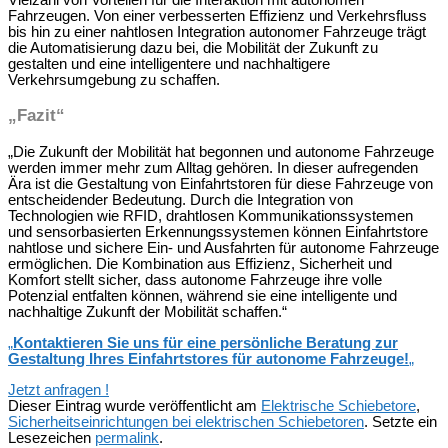
Vielzahl von Vorteilen für die Interaktion mit autonomen
Fahrzeugen. Von einer verbesserten Effizienz und Verkehrsfluss
bis hin zu einer nahtlosen Integration autonomer Fahrzeuge trägt
die Automatisierung dazu bei, die Mobilität der Zukunft zu
gestalten und eine intelligentere und nachhaltigere
Verkehrsumgebung zu schaffen.
„Fazit“
„Die Zukunft der Mobilität hat begonnen und autonome Fahrzeuge
werden immer mehr zum Alltag gehören. In dieser aufregenden
Ära ist die Gestaltung von Einfahrtstoren für diese Fahrzeuge von
entscheidender Bedeutung. Durch die Integration von
Technologien wie RFID, drahtlosen Kommunikationssystemen
und sensorbasierten Erkennungssystemen können Einfahrtstore
nahtlose und sichere Ein- und Ausfahrten für autonome Fahrzeuge
ermöglichen. Die Kombination aus Effizienz, Sicherheit und
Komfort stellt sicher, dass autonome Fahrzeuge ihre volle
Potenzial entfalten können, während sie eine intelligente und
nachhaltige Zukunft der Mobilität schaffen.“
„
Kontaktieren Sie uns für eine persönliche Beratung zur
Gestaltung Ihres Einfahrtstores für autonome Fahrzeuge!
„
Jetzt anfragen !
Dieser Eintrag wurde veröffentlicht am
Elektrische Schiebetore
,
Sicherheitseinrichtungen bei elektrischen Schiebetoren
. Setzte ein
Lesezeichen
permalink
.