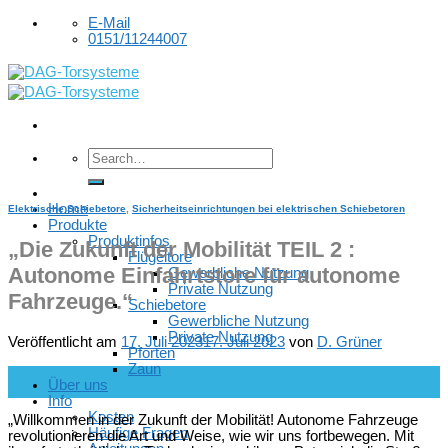
Skip
E-Mail
to
0151/11244007
content
Home
Elektrische Schiebetore
,
Sicherheitseinrichtungen bei elektrischen Schiebetoren
Produkte
Produktinfos
„Die Zukunft der Mobilität TEIL 2 :
Flügeltore
Autonome Einfahrtstore für autonome
Gewerbliche Nutzung
Private Nutzung
Fahrzeuge.“
Schiebetore
Gewerbliche Nutzung
Private Nutzung
Veröffentlicht am
17. Juli 2023
17. Juli 2023
von
D. Grüner
Pforten
Zaun
17
Über uns
Juli
Info
Kosten
„Willkommen in der Zukunft der Mobilität! Autonome Fahrzeuge
Häufige Fragen
revolutionieren die Art und Weise, wie wir uns fortbewegen. Mit