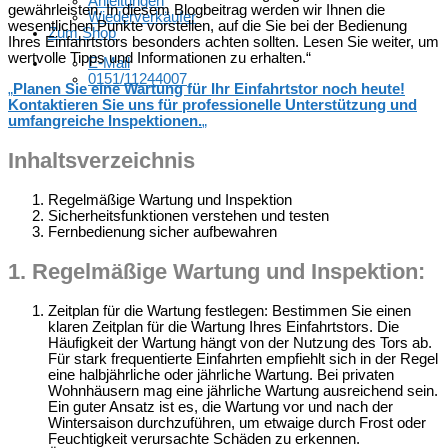
Anleitungen
gewährleisten. In diesem Blogbeitrag werden wir Ihnen die
Wiederverkäufer
wesentlichen Punkte vorstellen, auf die Sie bei der Bedienung
Zum Shop
Ihres Einfahrtstors besonders achten sollten. Lesen Sie weiter, um
wertvolle Tipps und Informationen zu erhalten.“
E-Mail
0151/11244007
„
Planen Sie eine Wartung für Ihr Einfahrtstor noch heute!
Kontaktieren Sie uns für professionelle Unterstützung und
umfangreiche Inspektionen.
„
Inhaltsverzeichnis
Regelmäßige Wartung und Inspektion
Sicherheitsfunktionen verstehen und testen
Fernbedienung sicher aufbewahren
1.
Regelmäßige Wartung und Inspektion:
Zeitplan für die Wartung festlegen: Bestimmen Sie einen
klaren Zeitplan für die Wartung Ihres Einfahrtstors. Die
Häufigkeit der Wartung hängt von der Nutzung des Tors ab.
Für stark frequentierte Einfahrten empfiehlt sich in der Regel
eine halbjährliche oder jährliche Wartung. Bei privaten
Wohnhäusern mag eine jährliche Wartung ausreichend sein.
Ein guter Ansatz ist es, die Wartung vor und nach der
Wintersaison durchzuführen, um etwaige durch Frost oder
Feuchtigkeit verursachte Schäden zu erkennen.