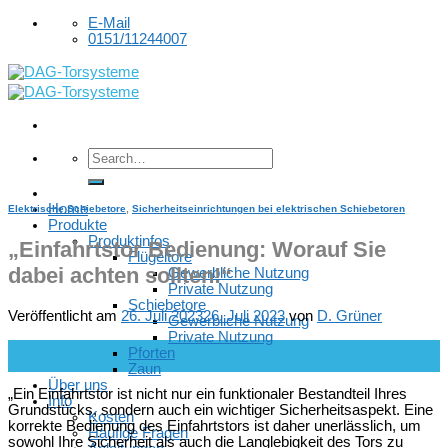
Skip
E-Mail
to
0151/11244007
content
Home
Elektrische Schiebetore
,
Sicherheitseinrichtungen bei elektrischen Schiebetoren
Produkte
Produktinfos
„Einfahrtstor Bedienung: Worauf Sie
Flügeltore
dabei achten sollten!“
Gewerbliche Nutzung
Private Nutzung
Schiebetore
Veröffentlicht am
26. Juli 2023
26. Juli 2023
von
D. Grüner
Gewerbliche Nutzung
Private Nutzung
26
Pforten
Juli
Zaun
Über uns
„Ein Einfahrtstor ist nicht nur ein funktionaler Bestandteil Ihres
Info
Grundstücks, sondern auch ein wichtiger Sicherheitsaspekt. Eine
Kosten
korrekte Bedienung des Einfahrtstors ist daher unerlässlich, um
Häufige Fragen
sowohl Ihre Sicherheit als auch die Langlebigkeit des Tors zu