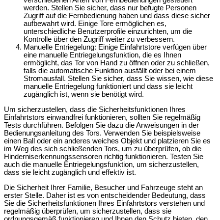
verschiedenen Arten von Fernbedienungen gesteuert
werden. Stellen Sie sicher, dass nur befugte Personen
Zugriff auf die Fernbedienung haben und dass diese sicher
aufbewahrt wird. Einige Tore ermöglichen es,
unterschiedliche Benutzerprofile einzurichten, um die
Kontrolle über den Zugriff weiter zu verbessern.
Manuelle Entriegelung: Einige Einfahrtstore verfügen über
eine manuelle Entriegelungsfunktion, die es Ihnen
ermöglicht, das Tor von Hand zu öffnen oder zu schließen,
falls die automatische Funktion ausfällt oder bei einem
Stromausfall. Stellen Sie sicher, dass Sie wissen, wie diese
manuelle Entriegelung funktioniert und dass sie leicht
zugänglich ist, wenn sie benötigt wird.
Um sicherzustellen, dass die Sicherheitsfunktionen Ihres
Einfahrtstors einwandfrei funktionieren, sollten Sie regelmäßig
Tests durchführen. Befolgen Sie dazu die Anweisungen in der
Bedienungsanleitung des Tors. Verwenden Sie beispielsweise
einen Ball oder ein anderes weiches Objekt und platzieren Sie es
im Weg des sich schließenden Tors, um zu überprüfen, ob die
Hinderniserkennungssensoren richtig funktionieren. Testen Sie
auch die manuelle Entriegelungsfunktion, um sicherzustellen,
dass sie leicht zugänglich und effektiv ist.
Die Sicherheit Ihrer Familie, Besucher und Fahrzeuge steht an
erster Stelle. Daher ist es von entscheidender Bedeutung, dass
Sie die Sicherheitsfunktionen Ihres Einfahrtstors verstehen und
regelmäßig überprüfen, um sicherzustellen, dass sie
ordnungsgemäß funktionieren und Ihnen den Schutz bieten, den