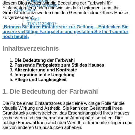
Anleitungen
diesem Blog werden wir die Bedeutung der Farbwahl für
Wiederverkäufer
Einfahrtstore erkunden und wie sie dazu beitragen kann, Ihr
Zum Shop
Grundstück aufzuwerten und den Gesamteindruck Ihres Hauses
zu verbessern.“
E-Mail
0151/11244007
„
Bringen Sie Ihren Einfahrtstor zur Geltung – Entdecken Sie
unsere vielfältige Farbpalette und gestalten Sie Ihr Traumtor
noch heute!
„
Inhaltsverzeichnis
Die Bedeutung der Farbwahl
Passende Farbpalette zum Stil des Hauses
Akzentuierung und Kontraste
Integration in die Umgebung
Pflege und Langlebigkeit
1.
Die Bedeutung der Farbwahl
Die Farbe eines Einfahrtstores spielt eine wichtige Rolle für die
visuelle Wirkung und Ästhetik. Sie kann den Gesamtstil Ihres
Grundstücks unterstreichen, das Erscheinungsbild Ihres Hauses
verbessern und eine harmonische Atmosphäre schaffen. Die
richtige Farbwahl kann auch den Wert Ihrer Immobilie steigern und
sie von anderen Grundstücken abheben.