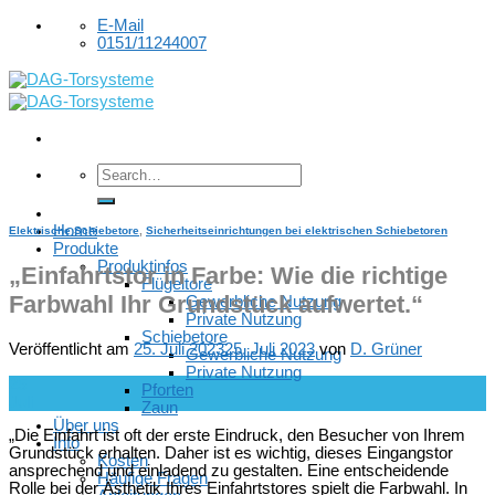
Skip
E-Mail
to
0151/11244007
content
Home
Elektrische Schiebetore
,
Sicherheitseinrichtungen bei elektrischen Schiebetoren
Produkte
Produktinfos
„Einfahrtstor in Farbe: Wie die richtige
Flügeltore
Farbwahl Ihr Grundstück aufwertet.“
Gewerbliche Nutzung
Private Nutzung
Schiebetore
Veröffentlicht am
25. Juli 2023
25. Juli 2023
von
D. Grüner
Gewerbliche Nutzung
Private Nutzung
25
Pforten
Juli
Zaun
Über uns
„Die Einfahrt ist oft der erste Eindruck, den Besucher von Ihrem
Info
Grundstück erhalten. Daher ist es wichtig, dieses Eingangstor
Kosten
ansprechend und einladend zu gestalten. Eine entscheidende
Häufige Fragen
Rolle bei der Ästhetik Ihres Einfahrtstores spielt die Farbwahl. In