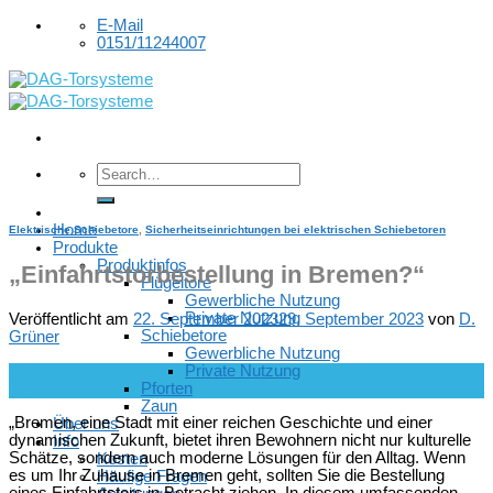
Skip
E-Mail
to
0151/11244007
content
Home
Elektrische Schiebetore
,
Sicherheitseinrichtungen bei elektrischen Schiebetoren
Produkte
Produktinfos
„Einfahrtstorbestellung in Bremen?“
Flügeltore
Gewerbliche Nutzung
Private Nutzung
Veröffentlicht am
22. September 2023
29. September 2023
von
D.
Schiebetore
Grüner
Gewerbliche Nutzung
Private Nutzung
22
Pforten
Sep.
Zaun
„Bremen, eine Stadt mit einer reichen Geschichte und einer
Über uns
dynamischen Zukunft, bietet ihren Bewohnern nicht nur kulturelle
Info
Schätze, sondern auch moderne Lösungen für den Alltag. Wenn
Kosten
es um Ihr Zuhause in Bremen geht, sollten Sie die Bestellung
Häufige Fragen