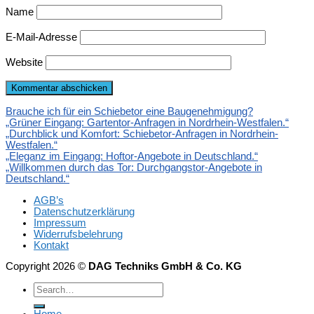
Name
E-Mail-Adresse
Website
Brauche ich für ein Schiebetor eine Baugenehmigung?
„Grüner Eingang: Gartentor-Anfragen in Nordrhein-Westfalen.“
„Durchblick und Komfort: Schiebetor-Anfragen in Nordrhein-
Westfalen.“
„Eleganz im Eingang: Hoftor-Angebote in Deutschland.“
„Willkommen durch das Tor: Durchgangstor-Angebote in
Deutschland.“
AGB’s
Datenschutzerklärung
Impressum
Widerrufsbelehrung
Kontakt
Copyright 2026 ©
DAG Techniks GmbH & Co. KG