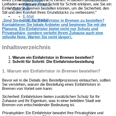
eines Einfahrtstors in Betracht ziehen. In diesem umfassenden
Anleitungen
Leitfaden werden wir Ihnen Schritt für Schritt erklären, wie Sie ein
Wiederverkäufer
Einfahrtstor in Bremen bestellen können, um die Sicherheit, den
Zum Shop
Stil und den Komfort Ihres Grundstücks zu verbessern.“
E-Mail
„
Sind Sie bereit, Ihr Einfahrtstor in Bremen zu bestellen?
0151/11244007
Kontaktieren Sie lokale Anbieter und beginnen Sie mit der
Planung. Ein Einfahrtstor bietet nicht nur Schutz und
Privatsphäre, sondern verleiht Ihrem Zuhause auch eine
stilvolle Note. Warten Sie nicht länger!
„
Inhaltsverzeichnis
Warum ein Einfahrtstor in Bremen bestellen?
Schritt für Schritt: Die Einfahrtstorbestellung
1.
Warum ein Einfahrtstor in Bremen bestellen?
Bevor wir in die Details des Bestellprozesses eintauchen, sollten
Sie verstehen, warum die Bestellung eines Einfahrtstors in
Bremen von Vorteil sein kann:
Sicherheit
: Einfahrtstore bieten zusätzlichen Schutz für Ihr
Zuhause und Ihr Eigentum, was in einer belebten Stadt wie
Bremen von entscheidender Bedeutung ist.
Privatsphäre
: Ein Einfahrtstor bewahrt Ihre Privatsphäre und