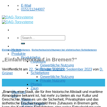
Skip
E-Mail
to
0151/11244007
content
Home
Elektrische Schiebetore
,
Sicherheitseinrichtungen bei elektrischen Schiebetoren
Produkte
Produktinfos
„Einfahrtstorkauf in Bremen?“
Flügeltore
Gewerbliche Nutzung
Private Nutzung
Veröffentlicht am
22. September 2023
22. September 2023
von
D.
Schiebetore
Grüner
Gewerbliche Nutzung
Private Nutzung
22
Pforten
Sep.
Zaun
„Bremen, eine Stadt, die für ihre historische Altstadt und maritime
Über uns
Atmosphäre bekannt ist, hat mehr zu bieten als nur Kultur und
Info
Geschichte. Wenn es um die Sicherheit, Privatsphäre und das
Kosten
ästhetische Erscheinungsbild Ihres Zuhauses in Bremen geht,
Häufige Fragen