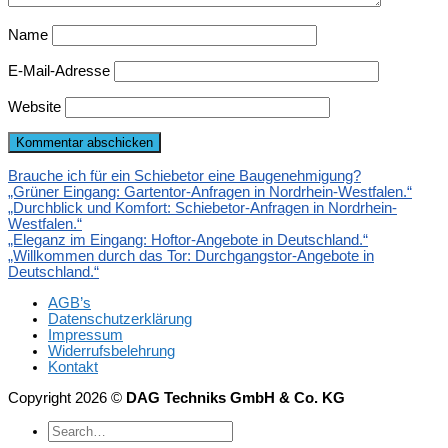
Name
E-Mail-Adresse
Website
Brauche ich für ein Schiebetor eine Baugenehmigung?
„Grüner Eingang: Gartentor-Anfragen in Nordrhein-Westfalen.“
„Durchblick und Komfort: Schiebetor-Anfragen in Nordrhein-
Westfalen.“
„Eleganz im Eingang: Hoftor-Angebote in Deutschland.“
„Willkommen durch das Tor: Durchgangstor-Angebote in
Deutschland.“
AGB’s
Datenschutzerklärung
Impressum
Widerrufsbelehrung
Kontakt
Copyright 2026 ©
DAG Techniks GmbH & Co. KG