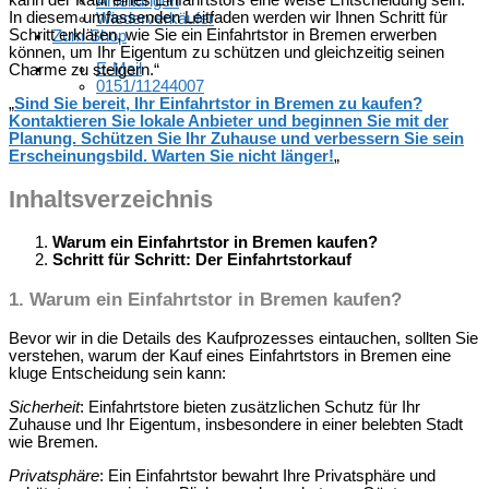
kann der Kauf eines Einfahrtstors eine weise Entscheidung sein.
Anleitungen
In diesem umfassenden Leitfaden werden wir Ihnen Schritt für
Wiederverkäufer
Schritt erklären, wie Sie ein Einfahrtstor in Bremen erwerben
Zum Shop
können, um Ihr Eigentum zu schützen und gleichzeitig seinen
E-Mail
Charme zu steigern.“
0151/11244007
„
Sind Sie bereit, Ihr Einfahrtstor in Bremen zu kaufen?
Kontaktieren Sie lokale Anbieter und beginnen Sie mit der
Planung. Schützen Sie Ihr Zuhause und verbessern Sie sein
Erscheinungsbild. Warten Sie nicht länger!
„
Inhaltsverzeichnis
Warum ein Einfahrtstor in Bremen kaufen?
Schritt für Schritt: Der Einfahrtstorkauf
1.
Warum ein Einfahrtstor in Bremen kaufen?
Bevor wir in die Details des Kaufprozesses eintauchen, sollten Sie
verstehen, warum der Kauf eines Einfahrtstors in Bremen eine
kluge Entscheidung sein kann:
Sicherheit
: Einfahrtstore bieten zusätzlichen Schutz für Ihr
Zuhause und Ihr Eigentum, insbesondere in einer belebten Stadt
wie Bremen.
Privatsphäre
: Ein Einfahrtstor bewahrt Ihre Privatsphäre und