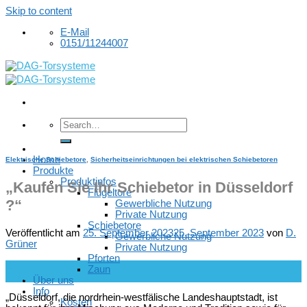
Skip to content
E-Mail
0151/11244007
Home
Elektrische Schiebetore
,
Sicherheitseinrichtungen bei elektrischen Schiebetoren
Produkte
Produktinfos
„Kaufen Sie Ihr Schiebetor in Düsseldorf
Flügeltore
?“
Gewerbliche Nutzung
Private Nutzung
Schiebetore
Veröffentlicht am
25. September 2023
25. September 2023
von
D.
Gewerbliche Nutzung
Grüner
Private Nutzung
Pforten
25
Zaun
Sep.
Über uns
Info
„Düsseldorf, die nordrhein-westfälische Landeshauptstadt, ist
Kosten