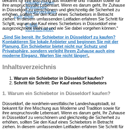
bekannt für ihre Mischung aus Moderne und Tradition sowie für
Häufige Fragen
ihre anspruchsvolle Lebensart. Wenn es darum geht, Ihr Zuhause
Anleitungen
in Düsseldorf zu verschönern und gleichzeitig die Sicherheit zu
Wiederverkäufer
erhöhen, sollten Sie den Kauf eines Schiebetors in Betracht
Zum Shop
ziehen. In diesem umfassenden Leitfaden erfahren Sie Schritt für
Schritt, warum der Kauf eines Schiebetors in Düsseldorf eine
E-Mail
ausgezeichnete Wahl ist und wie Sie dabei vorgehen können.“
0151/11244007
„
Sind Sie bereit, Ihr Schiebetor in Düsseldorf zu kaufen?
Kontaktieren Sie lokale Anbieter und beginnen Sie mit der
Planung. Ein Schiebetor bietet nicht nur Schutz und
Privatsphäre, sondern verleiht Ihrem Zuhause auch eine
moderne Eleganz. Warten Sie nicht länger!
„
Inhaltsverzeichnis
Warum ein Schiebetor in Düsseldorf kaufen?
Schritt für Schritt: Der Kauf eines Schiebetors
1.
Warum ein Schiebetor in Düsseldorf kaufen?
Düsseldorf, die nordrhein-westfälische Landeshauptstadt, ist
bekannt für ihre Mischung aus Moderne und Tradition sowie für
ihre anspruchsvolle Lebensart. Wenn es darum geht, Ihr Zuhause
in Düsseldorf zu verschönern und gleichzeitig die Sicherheit zu
erhöhen, sollten Sie den Kauf eines Schiebetors in Betracht
ziehen. In diesem umfassenden Leitfaden erfahren Sie Schritt für