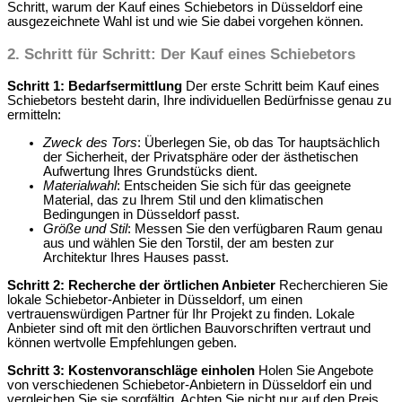
Schritt, warum der Kauf eines Schiebetors in Düsseldorf eine
ausgezeichnete Wahl ist und wie Sie dabei vorgehen können.
2.
Schritt für Schritt: Der Kauf eines Schiebetors
Schritt 1: Bedarfsermittlung
Der erste Schritt beim Kauf eines
Schiebetors besteht darin, Ihre individuellen Bedürfnisse genau zu
ermitteln:
Zweck des Tors
: Überlegen Sie, ob das Tor hauptsächlich
der Sicherheit, der Privatsphäre oder der ästhetischen
Aufwertung Ihres Grundstücks dient.
Materialwahl
: Entscheiden Sie sich für das geeignete
Material, das zu Ihrem Stil und den klimatischen
Bedingungen in Düsseldorf passt.
Größe und Stil
: Messen Sie den verfügbaren Raum genau
aus und wählen Sie den Torstil, der am besten zur
Architektur Ihres Hauses passt.
Schritt 2: Recherche der örtlichen Anbieter
Recherchieren Sie
lokale Schiebetor-Anbieter in Düsseldorf, um einen
vertrauenswürdigen Partner für Ihr Projekt zu finden. Lokale
Anbieter sind oft mit den örtlichen Bauvorschriften vertraut und
können wertvolle Empfehlungen geben.
Schritt 3: Kostenvoranschläge einholen
Holen Sie Angebote
von verschiedenen Schiebetor-Anbietern in Düsseldorf ein und
vergleichen Sie sie sorgfältig. Achten Sie nicht nur auf den Preis,