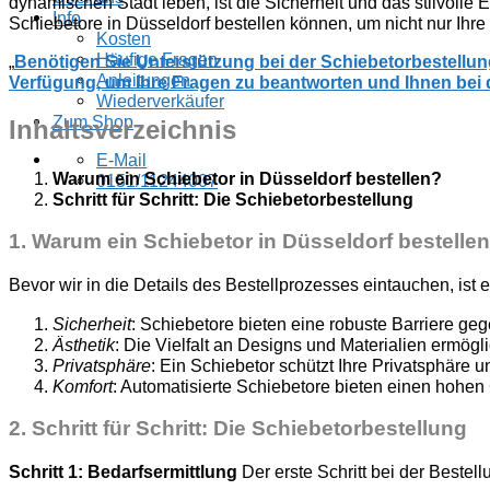
dynamischen Stadt leben, ist die Sicherheit und das stilvolle
Info
Schiebetore in Düsseldorf bestellen können, um nicht nur Ihr
Kosten
Häufige Fragen
„
Benötigen Sie Unterstützung bei der Schiebetorbestellun
Anleitungen
Verfügung, um Ihre Fragen zu beantworten und Ihnen bei 
Wiederverkäufer
Zum Shop
Inhaltsverzeichnis
E-Mail
Warum ein Schiebetor in Düsseldorf bestellen?
0151/11244007
Schritt für Schritt: Die Schiebetorbestellung
1.
Warum ein Schiebetor in Düsseldorf bestelle
Bevor wir in die Details des Bestellprozesses eintauchen, ist
Sicherheit
: Schiebetore bieten eine robuste Barriere ge
Ästhetik
: Die Vielfalt an Designs und Materialien ermögl
Privatsphäre
: Ein Schiebetor schützt Ihre Privatsphäre 
Komfort
: Automatisierte Schiebetore bieten einen hohe
2.
Schritt für Schritt: Die Schiebetorbestellung
Schritt 1: Bedarfsermittlung
Der erste Schritt bei der Bestel