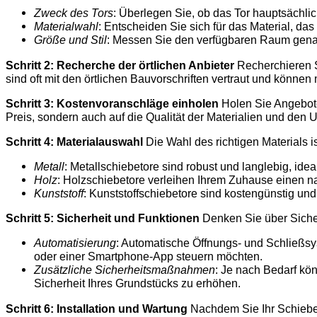
Zweck des Tors
: Überlegen Sie, ob das Tor hauptsächlic
Materialwahl
: Entscheiden Sie sich für das Material, da
Größe und Stil
: Messen Sie den verfügbaren Raum genau 
Schritt 2: Recherche der örtlichen Anbieter
Recherchieren Si
sind oft mit den örtlichen Bauvorschriften vertraut und könn
Schritt 3: Kostenvoranschläge einholen
Holen Sie Angebote 
Preis, sondern auch auf die Qualität der Materialien und den
Schritt 4: Materialauswahl
Die Wahl des richtigen Materials i
Metall
: Metallschiebetore sind robust und langlebig, ideal
Holz
: Holzschiebetore verleihen Ihrem Zuhause einen n
Kunststoff
: Kunststoffschiebetore sind kostengünstig un
Schritt 5: Sicherheit und Funktionen
Denken Sie über Sicher
Automatisierung
: Automatische Öffnungs- und Schließsy
oder einer Smartphone-App steuern möchten.
Zusätzliche Sicherheitsmaßnahmen
: Je nach Bedarf k
Sicherheit Ihres Grundstücks zu erhöhen.
Schritt 6: Installation und Wartung
Nachdem Sie Ihr Schiebetor