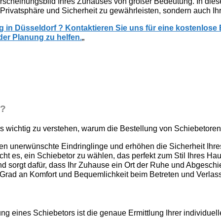
 Erscheinungsbild Ihres Zuhauses von großer Bedeutung. In dies
e Privatsphäre und Sicherheit zu gewährleisten, sondern auch 
g in Düsseldorf ? Kontaktieren Sie uns für eine kostenlose
der Planung zu helfen.
„
n?
 es wichtig zu verstehen, warum die Bestellung von Schiebetoren 
gen unerwünschte Eindringlinge und erhöhen die Sicherheit Ihr
icht es, ein Schiebetor zu wählen, das perfekt zum Stil Ihres 
und sorgt dafür, dass Ihr Zuhause ein Ort der Ruhe und Abgeschie
n Grad an Komfort und Bequemlichkeit beim Betreten und Verlas
lung eines Schiebetors ist die genaue Ermittlung Ihrer individue