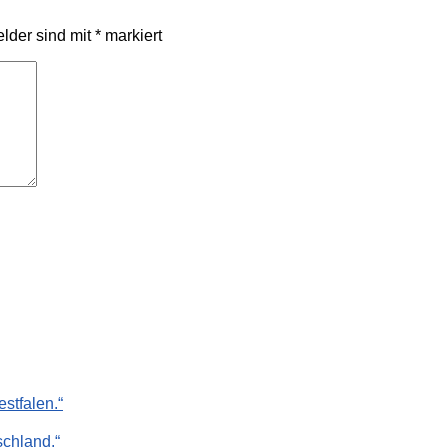
elder sind mit
*
markiert
stfalen.“
chland.“