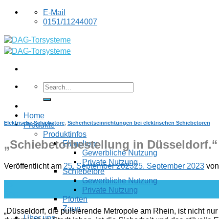
Skip
E-Mail
to
0151/11244007
content
Home
Elektrische Schiebetore
,
Sicherheitseinrichtungen bei elektrischen Schiebetoren
Produkte
Produktinfos
„Schiebetorbestellung in Düsseldorf.“
Flügeltore
Gewerbliche Nutzung
Private Nutzung
Veröffentlicht am
25. September 2023
25. September 2023
vo
Schiebetore
Gewerbliche Nutzung
25
Private Nutzung
Sep.
Pforten
Zaun
„Düsseldorf, die pulsierende Metropole am Rhein, ist nicht nur 
Über uns